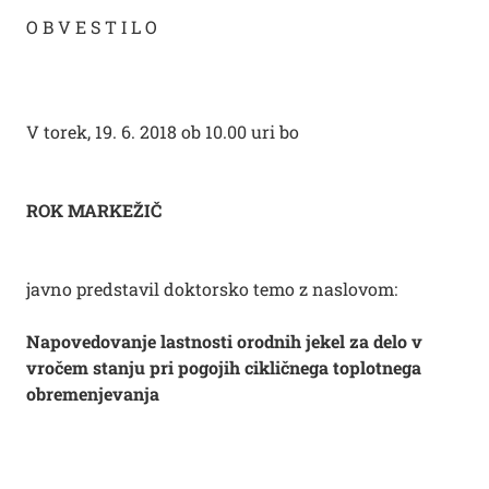
O B V E S T I L O
V torek, 19. 6. 2018 ob 10.00 uri bo
ROK MARKEŽIČ
javno predstavil doktorsko temo z naslovom:
Napovedovanje lastnosti orodnih jekel za delo v
vročem stanju pri pogojih cikličnega toplotnega
obremenjevanja