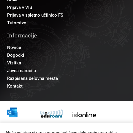
Prijava v VIS
Prijava v spletno učilnico FS
Tutorstvo
Informacije
Novice
Dogodki
Vizitka
Javna naročila
Razpisana delovna mesta
Kontakt
Odnosi z javnostmi
Naša spletna stran v namen boljšega delovanja uporablja