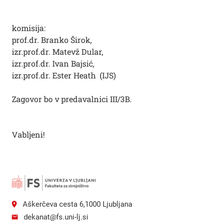
komisija:
prof.dr. Branko Širok,
izr.prof.dr. Matevž Dular,
izr.prof.dr. Ivan Bajsić,
izr.prof.dr. Ester Heath (IJS)
Zagovor bo v predavalnici III/3B.
Vabljeni!
Aškerčeva cesta 6,1000 Ljubljana
dekanat@fs.uni-lj.si