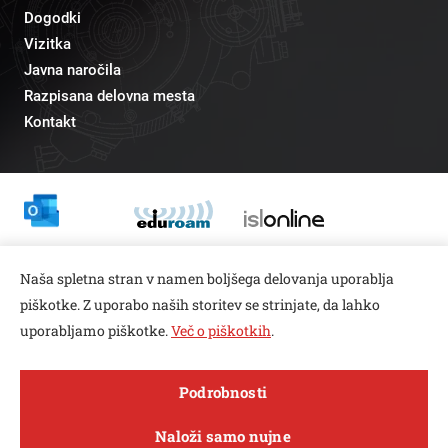
Dogodki
Vizitka
Javna naročila
Razpisana delovna mesta
Kontakt
Odnosi z javnostmi
Naša spletna stran v namen boljšega delovanja uporablja
pr@fs.uni-lj.si
piškotke. Z uporabo naših storitev se strinjate, da lahko
uporabljamo piškotke.
Več o piškotkih
.
Open toolbar
Podrobnosti
© copyright 2026, Vse pravice pridržane
MENI
Naloži samo nujne