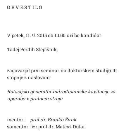
O B V E S T I L O
V petek, 11. 9. 2015 ob 10.00 uri bo kandidat
Tadej Perdih Stepišnik,
zagovarjal prvi seminar na doktorskem študiju III.
stopnje z naslovom:
Rotacijski generator hidrodinamske kavitacije za
uporabo v pralnem stroju
mentor:
prof.dr. Branko Širok
somentor: izr.prof.dr. Matevž Dular