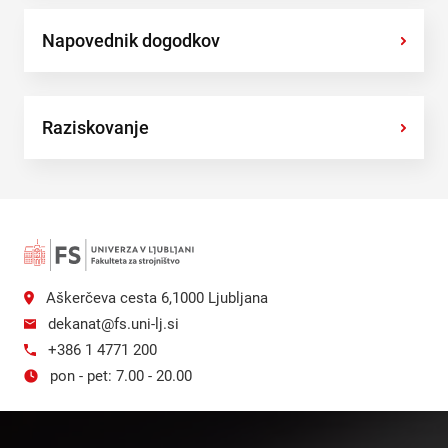
Napovednik dogodkov
›
Raziskovanje
›
Aškerčeva cesta 6,1000 Ljubljana
dekanat@fs.uni-lj.si
+386 1 4771 200
pon - pet: 7.00 - 20.00