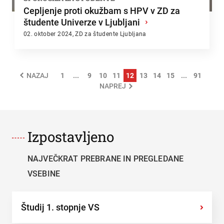
Cepljenje proti okužbam s HPV v ZD za
študente Univerze v Ljubljani
›
02. oktober 2024, ZD za študente Ljubljana
1
...
9
10
11
12
13
14
15
...
91
NAZAJ
NAPREJ
Izpostavljeno
NAJVEČKRAT PREBRANE IN PREGLEDANE
VSEBINE
Študij 1. stopnje VS
›