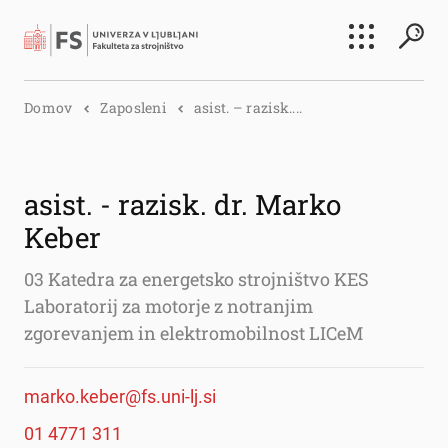
Išči
Domov
Zaposleni
asist. – razisk....
Išči
asist. - razisk. dr. Marko
Keber
03 Katedra za energetsko strojništvo KES
Laboratorij za motorje z notranjim
zgorevanjem in elektromobilnost LICeM
marko.keber@fs.uni-lj.si
01 4771 311