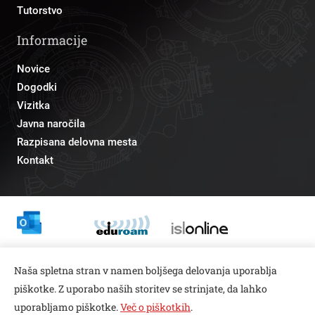
Tutorstvo
Informacije
Novice
Dogodki
Vizitka
Javna naročila
Razpisana delovna mesta
Kontakt
Odnosi z javnostmi
Naša spletna stran v namen boljšega delovanja uporablja
pr@fs.uni-lj.si
piškotke. Z uporabo naših storitev se strinjate, da lahko
uporabljamo piškotke.
Več o piškotkih
.