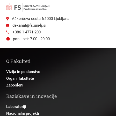
Aškerčeva cesta 6,1000 Ljubljana
dekanat@fs.uni-lj.si
+386 1 4771 200
pon - pet: 7.00 - 20.00
O Fakulteti
Vizija in poslanstvo
Organi fakultete
Zaposleni
Raziskave in inovacije
Laboratoriji
Nacionalni projekti