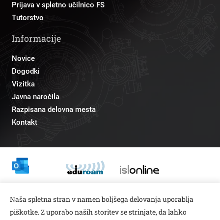
Prijava v spletno učilnico FS
Tutorstvo
Informacije
Novice
Dogodki
Vizitka
Javna naročila
Razpisana delovna mesta
Kontakt
Odnosi z javnostmi
Naša spletna stran v namen boljšega delovanja uporablja
pr@fs.uni-lj.si
piškotke. Z uporabo naših storitev se strinjate, da lahko