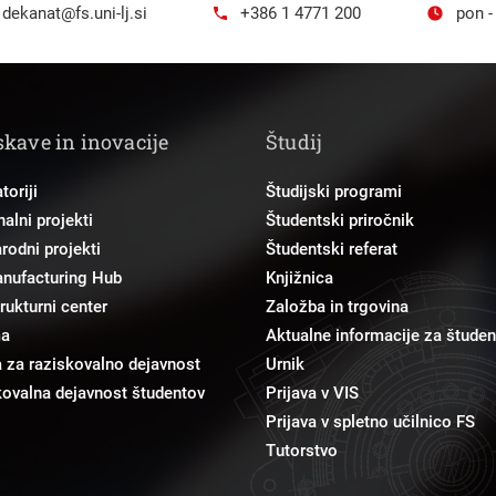
dekanat@fs.uni-lj.si
+386 1 4771 200
pon -
skave in inovacije
Študij
toriji
Študijski programi
alni projekti
Študentski priročnik
odni projekti
Študentski referat
anufacturing Hub
Knjižnica
trukturni center
Založba in trgovina
ma
Aktualne informacije za študen
 za raziskovalno dejavnost
Urnik
ovalna dejavnost študentov
Prijava v VIS
Prijava v spletno učilnico FS
Tutorstvo