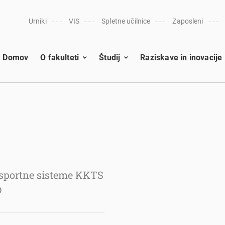
Urniki
VIS
Spletne učilnice
Zaposleni
Domov
O fakulteti
Študij
Raziskave in inovacije
ansportne sisteme KKTS
D