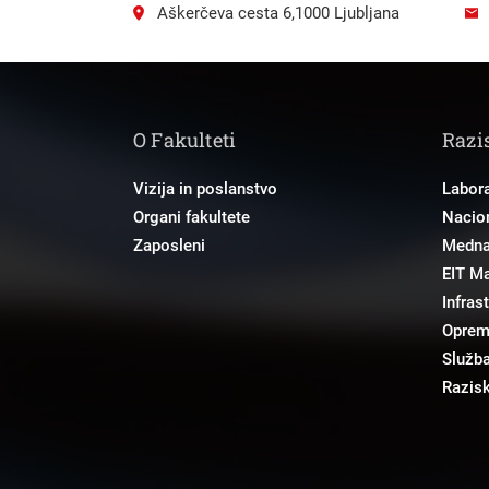
Aškerčeva cesta 6,1000 Ljubljana
O Fakulteti
Razi
Vizija in poslanstvo
Labora
Organi fakultete
Nacion
Zaposleni
Mednar
EIT M
Infras
Opre
Služba
Razisk