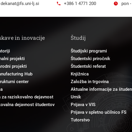
dekanat@fs.uni-lj.si
+386 1 4771 200
pon -
skave in inovacije
Študij
toriji
Študijski programi
alni projekti
Študentski priročnik
odni projekti
Študentski referat
anufacturing Hub
Knjižnica
trukturni center
Založba in trgovina
ma
Aktualne informacije za študen
 za raziskovalno dejavnost
Urnik
ovalna dejavnost študentov
Prijava v VIS
Prijava v spletno učilnico FS
Tutorstvo