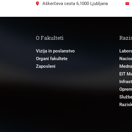
Aškerčeva cesta 6,1000 Ljubljana
O Fakulteti
Razi
Vizija in poslanstvo
Labora
Organi fakultete
Nacion
Zaposleni
Mednar
EIT M
Infras
Opre
Služba
Razisk