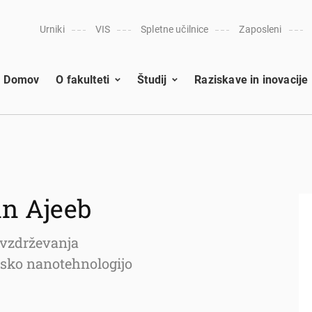
Urniki
VIS
Spletne učilnice
Zaposleni
Domov
O fakulteti
Študij
Raziskave in inovacije
yan Ajeeb
e vzdrževanja
insko nanotehnologijo