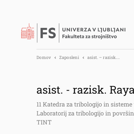
Domov
Zaposleni
asist. – razisk....
asist. - razisk. Ra
11 Katedra za tribologijo in sistem
Laboratorij za tribologijo in površ
TINT