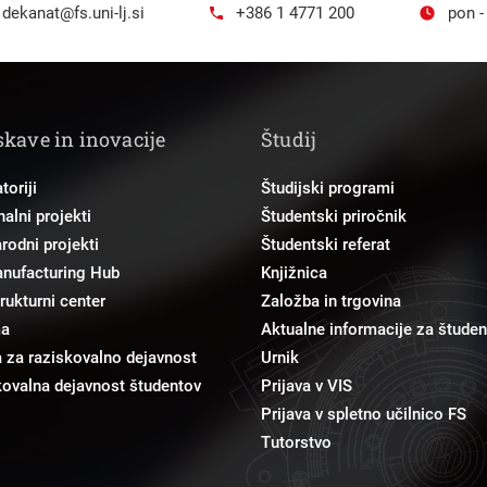
dekanat@fs.uni-lj.si
+386 1 4771 200
pon -
skave in inovacije
Študij
toriji
Študijski programi
alni projekti
Študentski priročnik
odni projekti
Študentski referat
anufacturing Hub
Knjižnica
trukturni center
Založba in trgovina
ma
Aktualne informacije za študen
 za raziskovalno dejavnost
Urnik
ovalna dejavnost študentov
Prijava v VIS
Prijava v spletno učilnico FS
Tutorstvo