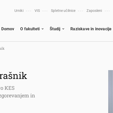
Urniki
VIS
Spletne učilnice
Zaposleni
Domov
O fakulteti
Študij
Raziskave in inovacije
nik
trašnik
tvo KES
 zgorevanjem in