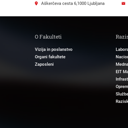
Aškerčeva cesta 6,1000 Ljubljana
O Fakulteti
Razi
Vizija in poslanstvo
Labora
Organi fakultete
Nacion
Zaposleni
Mednar
EIT M
Infras
Opre
Služba
Razisk