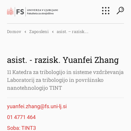
Išči
Domov
Zaposleni
asist. – razisk....
Išči
asist. - razisk. Yuanfei Zhang
11 Katedra za tribologijo in sisteme vzdrževanja
Laboratorij za tribologijo in površinsko
nanotehnologijo TINT
yuanfei.zhang@fs.uni-lj.si
01 4771 464
Soba: TINT3