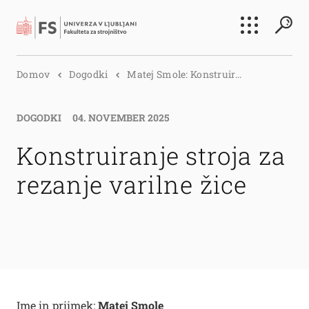
Išči
Domov
Dogodki
Matej Smole: Konstruir...
Išči
DOGODKI
04. NOVEMBER 2025
Konstruiranje stroja za
rezanje varilne žice
Ime in priimek:
Matej Smole