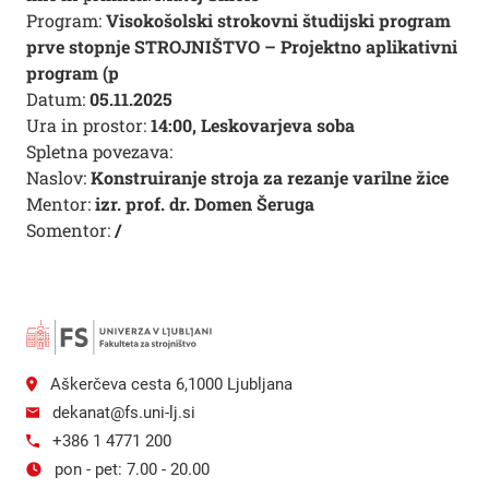
Program:
Visokošolski strokovni študijski program
prve stopnje STROJNIŠTVO – Projektno aplikativni
program (p
Datum:
05.11.2025
Ura in prostor:
14:00, Leskovarjeva soba
Spletna povezava:
Naslov:
Konstruiranje stroja za rezanje varilne žice
Mentor:
izr. prof. dr. Domen Šeruga
Somentor:
/
Aškerčeva cesta 6,1000 Ljubljana
dekanat@fs.uni-lj.si
+386 1 4771 200
pon - pet: 7.00 - 20.00