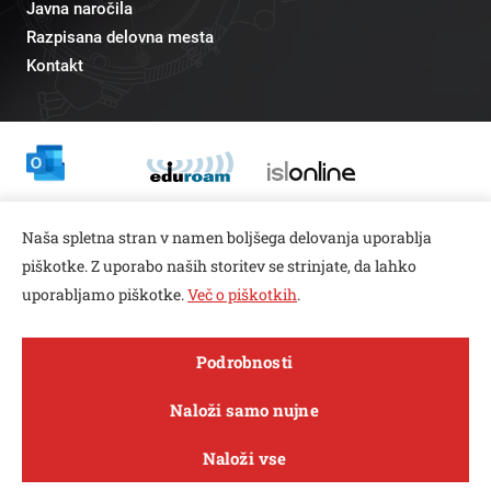
Javna naročila
Razpisana delovna mesta
Kontakt
Odnosi z javnostmi
Naša spletna stran v namen boljšega delovanja uporablja
pr@fs.uni-lj.si
piškotke. Z uporabo naših storitev se strinjate, da lahko
uporabljamo piškotke.
Več o piškotkih
.
Open toolbar
Podrobnosti
© copyright 2026, Vse pravice pridržane
MENI
Naloži samo nujne
Varstvo zasebnosti in piškotkov
Naloži vse
Sledi nam na
Raziskave in
FACEBOOK
INSTAGRAM
TWITTER
LINKEDIN
YOUTUBE
O fakulteti
Študij
Sporočila
inovacije