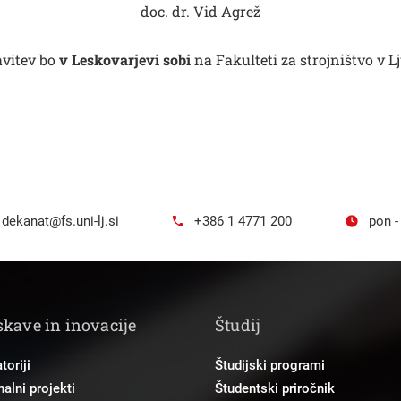
doc. dr. Vid Agrež
avitev bo
v Leskovarjevi sobi
na Fakulteti za strojništvo v Lj
dekanat@fs.uni-lj.si
+386 1 4771 200
pon -
skave in inovacije
Študij
toriji
Študijski programi
alni projekti
Študentski priročnik