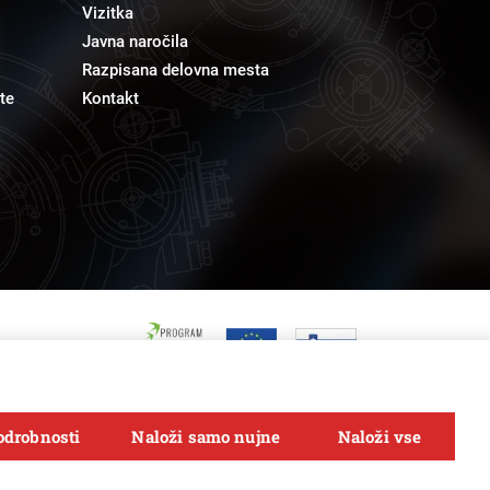
Vizitka
Javna naročila
Razpisana delovna mesta
te
Kontakt
odrobnosti
Naloži samo nujne
Naloži vse
Sledi nam na
FACEBOOK
INSTAGRAM
TWITTER
LINKEDIN
YOUTUBE