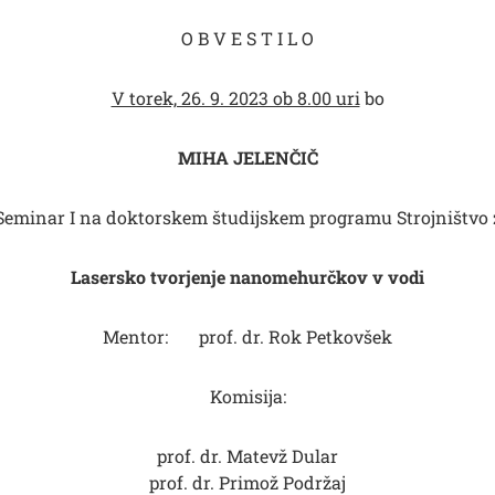
O B V E S T I L O
V torek, 26. 9. 2023 ob 8.00 uri
bo
MIHA JELENČIČ
 Seminar I na doktorskem študijskem programu Strojništvo 
Lasersko tvorjenje nanomehurčkov v vodi
Mentor: prof. dr. Rok Petkovšek
Komisija:
prof. dr. Matevž Dular
prof. dr. Primož Podržaj