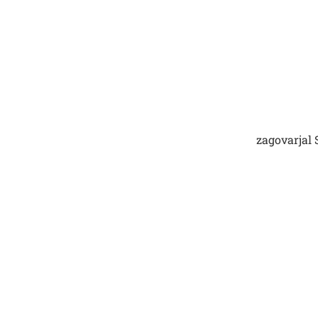
zagovarjal
Išči