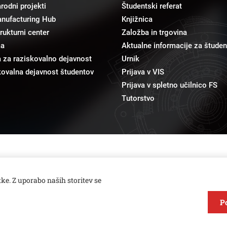
odni projekti
Študentski referat
anufacturing Hub
Knjižnica
trukturni center
Založba in trgovina
ma
Aktualne informacije za študen
 za raziskovalno dejavnost
Urnik
ovalna dejavnost študentov
Prijava v VIS
Prijava v spletno učilnico FS
Tutorstvo
pr@fs.uni-lj.si
Odnosi z javnostmi
ke. Z uporabo naših storitev se
P
Varstvo zasebnosti in piškotkov