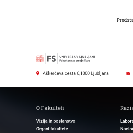
Predst
Aškerčeva cesta 6,1000 Ljubljana
O Fakulteti
Razi
Vizija in poslanstvo
Labora
Organi fakultete
Nacion