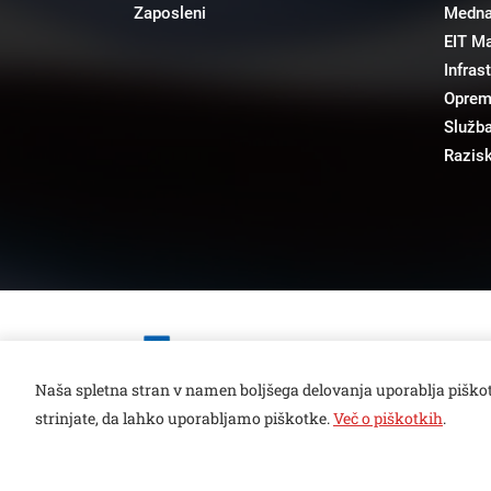
Zaposleni
Mednar
EIT M
Infras
Opre
Služba
Razisk
Open toolbar
Naša spletna stran v namen boljšega delovanja uporablja piškot
strinjate, da lahko uporabljamo piškotke.
Več o piškotkih
.
© copyright 2026, Vse pravice pridržane