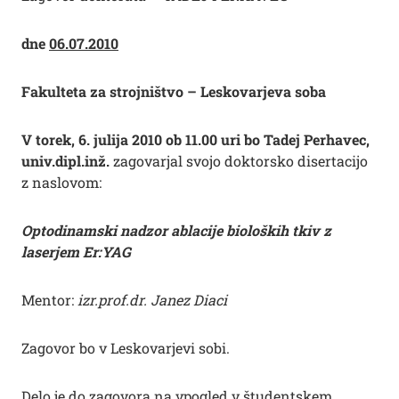
dne
06.07.2010
Fakulteta za strojništvo – Leskovarjeva soba
V torek, 6. julija 2010 ob 11.00 uri bo Tadej Perhavec,
univ.dipl.inž.
zagovarjal svojo doktorsko disertacijo
z naslovom:
Optodinamski nadzor ablacije bioloških tkiv z
laserjem Er:YAG
Mentor:
izr.prof.dr. Janez Diaci
Zagovor bo v Leskovarjevi sobi.
Delo je do zagovora na vpogled v študentskem