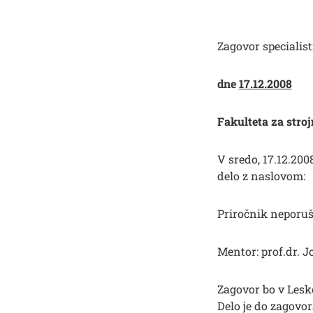
Zagovor specialist
dne
17.12.2008
Fakulteta za stro
V sredo, 17.12.200
delo z naslovom:
Priročnik neporuš
Mentor: prof.dr. J
Zagovor bo v Lesko
Delo je do zagovo
Išči