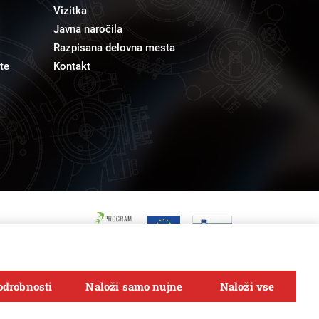
Vizitka
Javna naročila
Razpisana delovna mesta
te
Kontakt
odrobnosti
Naloži samo nujne
Naloži vse
Sledi nam na
FACEBOOK
INSTAGRAM
TWITTER
LINKEDIN
YOUTUBE