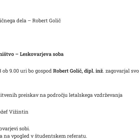
ičnega dela – Robert Golič
jništvo – Leskovarjeva soba
8 ob 9.00 uri bo gospod
Robert Golič, dipl. inž
. zagovarjal svo
itvenih preiskav na področju letalskega vzdrževanja
ožef Vižintin
varjevi sobi.
ra na vpogled v študentskem referatu.