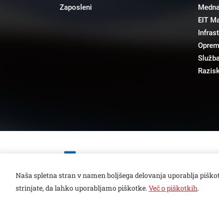
Zaposleni
Mednar
EIT M
Infras
Opre
Služba
Razisk
Open toolbar
Naša spletna stran v namen boljšega delovanja uporablja piškot
strinjate, da lahko uporabljamo piškotke.
Več o piškotkih
.
© copyright 2026, Vse pravice pridržane