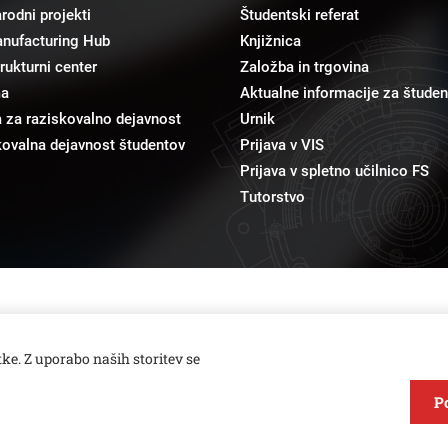
odni projekti
Študentski referat
anufacturing Hub
Knjižnica
trukturni center
Založba in trgovina
ma
Aktualne informacije za študen
 za raziskovalno dejavnost
Urnik
ovalna dejavnost študentov
Prijava v VIS
Prijava v spletno učilnico FS
Tutorstvo
pr@fs.uni-lj.si
Odnosi z javnostmi
ke. Z uporabo naših storitev se
P
Varstvo zasebnosti in piškotkov