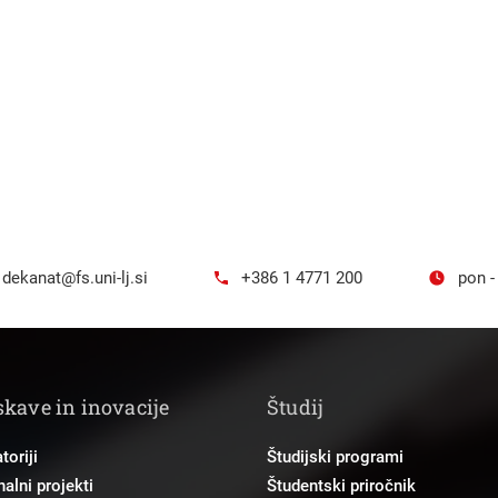
dekanat@fs.uni-lj.si
+386 1 4771 200
pon -
skave in inovacije
Študij
toriji
Študijski programi
alni projekti
Študentski priročnik