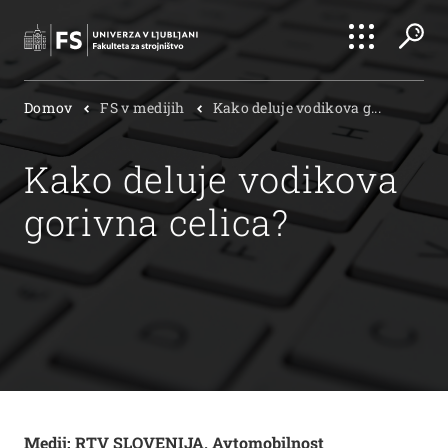
Išči
Domov
FS v medijih
Kako deluje vodikova g...
Išči
Kako deluje vodikova
gorivna celica?
Medij: RTV SLOVENIJA, Avtomobilnost