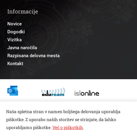
Informacije
Novice
Dogodki
Vizitka
Javna naročila
Razpisana delovna mesta
Kontakt
Odnosi z javnostmi
Naša spletna stran v namen boljšega delovanja uporablja
pr@fs.uni-lj.si
piškotke. Z uporabo naših storitev se strinjate, da lahko
uporabljamo piškotke.
Več o piškotkih
.