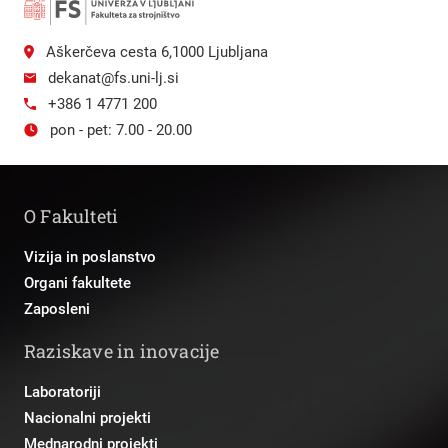
Aškerčeva cesta 6,1000 Ljubljana
dekanat@fs.uni-lj.si
+386 1 4771 200
pon - pet: 7.00 - 20.00
O Fakulteti
Vizija in poslanstvo
Organi fakultete
Zaposleni
Raziskave in inovacije
Laboratoriji
Nacionalni projekti
Mednarodni projekti