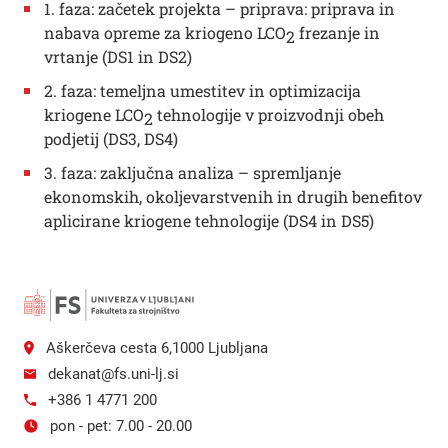
1. faza: začetek projekta – priprava: priprava in
nabava opreme za kriogeno LCO
frezanje in
2
vrtanje (DS1 in DS2)
2. faza: temeljna umestitev in optimizacija
kriogene LCO
tehnologije v proizvodnji obeh
2
podjetij (DS3, DS4)
3. faza: zaključna analiza – spremljanje
ekonomskih, okoljevarstvenih in drugih benefitov
aplicirane kriogene tehnologije (DS4 in DS5)
Aškerčeva cesta 6,1000 Ljubljana
dekanat@fs.uni-lj.si
+386 1 4771 200
pon - pet: 7.00 - 20.00