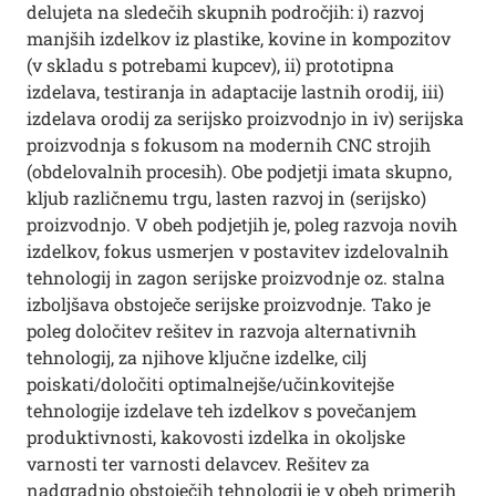
delujeta na sledečih skupnih področjih: i) razvoj
manjših izdelkov iz plastike, kovine in kompozitov
(v skladu s potrebami kupcev), ii) prototipna
izdelava, testiranja in adaptacije lastnih orodij, iii)
izdelava orodij za serijsko proizvodnjo in iv) serijska
proizvodnja s fokusom na modernih CNC strojih
(obdelovalnih procesih). Obe podjetji imata skupno,
kljub različnemu trgu, lasten razvoj in (serijsko)
proizvodnjo. V obeh podjetjih je, poleg razvoja novih
izdelkov, fokus usmerjen v postavitev izdelovalnih
tehnologij in zagon serijske proizvodnje oz. stalna
izboljšava obstoječe serijske proizvodnje. Tako je
poleg določitev rešitev in razvoja alternativnih
tehnologij, za njihove ključne izdelke, cilj
poiskati/določiti optimalnejše/učinkovitejše
tehnologije izdelave teh izdelkov s povečanjem
produktivnosti, kakovosti izdelka in okoljske
varnosti ter varnosti delavcev. Rešitev za
nadgradnjo obstoječih tehnologij je v obeh primerih