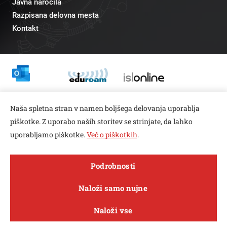
Javna naročila
Razpisana delovna mesta
Kontakt
Odnosi z javnostmi
Naša spletna stran v namen boljšega delovanja uporablja
pr@fs.uni-lj.si
piškotke. Z uporabo naših storitev se strinjate, da lahko
uporabljamo piškotke.
Več o piškotkih
.
Open toolbar
Podrobnosti
© copyright 2026, Vse pravice pridržane
MENI
Naloži samo nujne
Varstvo zasebnosti in piškotkov
Naloži vse
Sledi nam na
Raziskave in
FACEBOOK
INSTAGRAM
TWITTER
LINKEDIN
YOUTUBE
O fakulteti
Študij
Sporočila
inovacije