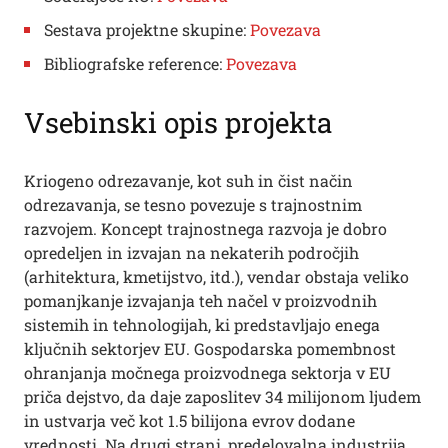
Sestava projektne skupine:
Povezava
Bibliografske reference:
Povezava
Vsebinski opis projekta
Kriogeno odrezavanje, kot suh in čist način
odrezavanja, se tesno povezuje s trajnostnim
razvojem. Koncept trajnostnega razvoja je dobro
opredeljen in izvajan na nekaterih področjih
(arhitektura, kmetijstvo, itd.), vendar obstaja veliko
pomanjkanje izvajanja teh načel v proizvodnih
sistemih in tehnologijah, ki predstavljajo enega
ključnih sektorjev EU. Gospodarska pomembnost
ohranjanja močnega proizvodnega sektorja v EU
priča dejstvo, da daje zaposlitev 34 milijonom ljudem
in ustvarja več kot 1.5 bilijona evrov dodane
vrednosti. Na drugi strani, predelovalna industrija