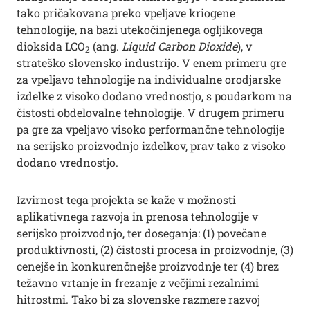
tako pričakovana preko vpeljave kriogene
tehnologije, na bazi utekočinjenega ogljikovega
dioksida LCO
(ang.
Liquid Carbon Dioxide
), v
2
strateško slovensko industrijo. V enem primeru gre
za vpeljavo tehnologije na individualne orodjarske
izdelke z visoko dodano vrednostjo, s poudarkom na
čistosti obdelovalne tehnologije. V drugem primeru
pa gre za vpeljavo visoko performančne tehnologije
na serijsko proizvodnjo izdelkov, prav tako z visoko
dodano vrednostjo.
Izvirnost tega projekta se kaže v možnosti
aplikativnega razvoja in prenosa tehnologije v
serijsko proizvodnjo, ter doseganja: (1) povečane
produktivnosti, (2) čistosti procesa in proizvodnje, (3)
cenejše in konkurenčnejše proizvodnje ter (4) brez
težavno vrtanje in frezanje z večjimi rezalnimi
hitrostmi. Tako bi za slovenske razmere razvoj