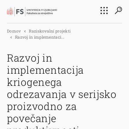
Išči
Domov
Raziskovalni projekti
Išči
Razvoj in implementaci...
Razvoj in
implementacija
kriogenega
odrezavanja v serijsko
proizvodno za
povečanje