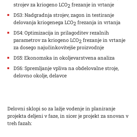
strojev za kriogeno LCO
frezanje in vrtanje
2
DS3: Nadgradnja strojev, zagon in testiranje
delovanja kriogenega LCO
frezanja in vrtanja
2
DS4: Optimizacija in prilagoditev rezalnih
parametrov za kriogeno LCO
frezanje in vrtanje
2
za dosego najučinkovitejše proizvodnje
DS5: Ekonomska in okoljevarstvena analiza
DS6: Spremljanje vpliva na obdelovalne stroje,
delovno okolje, delavce
Delovni sklopi so za lažje vodenje in planiranje
projekta deljeni v faze, in sicer je projekt za snovan v
treh fazah: