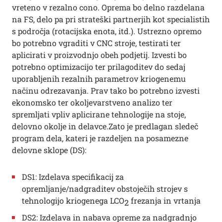
vreteno v rezalno cono. Oprema bo delno razdelana
na FS, delo pa pri strateški partnerjih kot specialistih
s področja (rotacijska enota, itd.). Ustrezno opremo
bo potrebno vgraditi v CNC stroje, testirati ter
aplicirati v proizvodnjo obeh podjetij. Izvesti bo
potrebno optimizacijo ter prilagoditev do sedaj
uporabljenih rezalnih parametrov kriogenemu
načinu odrezavanja. Prav tako bo potrebno izvesti
ekonomsko ter okoljevarstveno analizo ter
spremljati vpliv aplicirane tehnologije na stoje,
delovno okolje in delavce.Zato je predlagan sledeč
program dela, kateri je razdeljen na posamezne
delovne sklope (DS):
DS1: Izdelava specifikacij za
opremljanje/nadgraditev obstoječih strojev s
tehnologijo kriogenega LCO
frezanja in vrtanja
2
DS2: Izdelava in nabava opreme za nadgradnjo