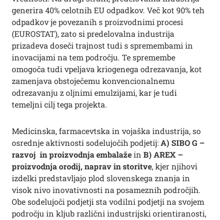
generira 40% celotnih EU odpadkov. Več kot 90% teh
odpadkov je povezanih s proizvodnimi procesi
(EUROSTAT), zato si predelovalna industrija
prizadeva doseči trajnost tudi s spremembami in
inovacijami na tem področju. Te spremembe
omogoča tudi vpeljava kriogenega odrezavanja, kot
zamenjava obstoječemu konvencionalnemu
odrezavanju z oljnimi emulzijami, kar je tudi
temeljni cilj tega projekta.
Medicinska, farmacevtska in vojaška industrija, so
osrednje aktivnosti sodelujočih podjetij:
A) SIBO G –
razvoj in proizvodnja embalaže
in
B) AREX –
proizvodnja orodij, naprav in storitve
, kjer njihovi
izdelki predstavljajo plod slovenskega znanja in
visok nivo inovativnosti na posameznih področjih.
Obe sodelujoči podjetji sta vodilni podjetji na svojem
področju in kljub različni industrijski orientiranosti,