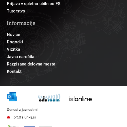
Prijava v spletno učilnico FS
Tutorstvo
Informacije
Novice
Dogodki
Vizitka
Javna naročila
Razpisana delovna mesta
Kontakt
Odnosi z javnostmi
pr@fs.uni-lj.si