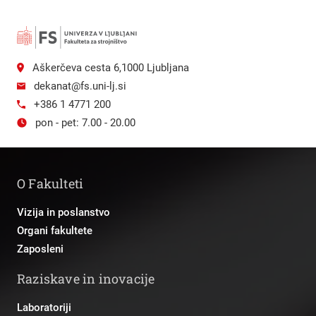
Aškerčeva cesta 6,1000 Ljubljana
dekanat@fs.uni-lj.si
+386 1 4771 200
pon - pet: 7.00 - 20.00
O Fakulteti
Vizija in poslanstvo
Organi fakultete
Zaposleni
Raziskave in inovacije
Laboratoriji