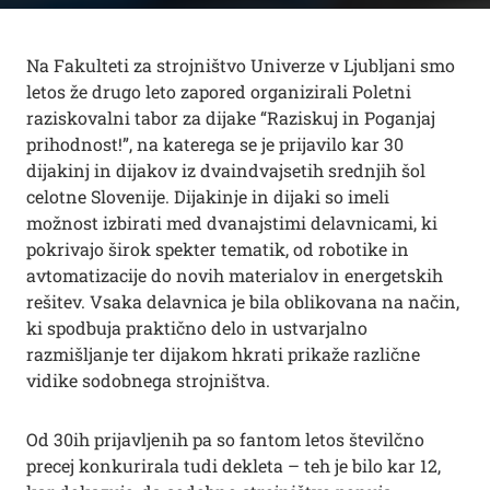
Na Fakulteti za strojništvo Univerze v Ljubljani smo
letos že drugo leto zapored organizirali Poletni
raziskovalni tabor za dijake “Raziskuj in Poganjaj
prihodnost!”, na katerega se je prijavilo kar 30
dijakinj in dijakov iz dvaindvajsetih srednjih šol
celotne Slovenije. Dijakinje in dijaki so imeli
možnost izbirati med dvanajstimi delavnicami, ki
pokrivajo širok spekter tematik, od robotike in
avtomatizacije do novih materialov in energetskih
rešitev. Vsaka delavnica je bila oblikovana na način,
ki spodbuja praktično delo in ustvarjalno
razmišljanje ter dijakom hkrati prikaže različne
vidike sodobnega strojništva.
Od 30ih prijavljenih pa so fantom letos številčno
precej konkurirala tudi dekleta – teh je bilo kar 12,