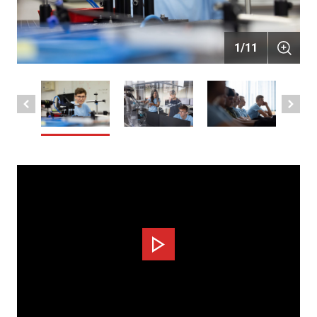
1
/
11