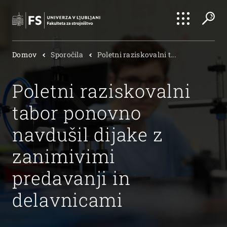
Išči
Domov
Sporočila
Poletni raziskovalni t...
Išči
Poletni raziskovalni
tabor ponovno
navdušil dijake z
zanimivimi
predavanji in
delavnicami