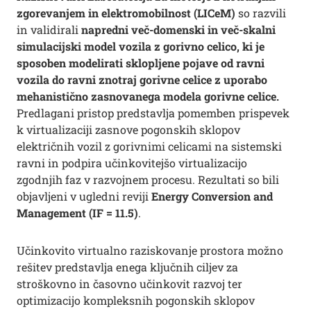
zgorevanjem in elektromobilnost (LICeM)
so razvili
in validirali
napredni več-domenski in več-skalni
simulacijski model vozila z gorivno celico, ki je
sposoben modelirati sklopljene pojave od ravni
vozila do ravni znotraj gorivne celice z uporabo
mehanistično zasnovanega modela gorivne celice.
Predlagani pristop predstavlja pomemben prispevek
k virtualizaciji zasnove pogonskih sklopov
električnih vozil z gorivnimi celicami na sistemski
ravni in podpira učinkovitejšo virtualizacijo
zgodnjih faz v razvojnem procesu. Rezultati so bili
objavljeni v ugledni reviji
Energy Conversion and
Management (IF = 11.5)
.
Učinkovito virtualno raziskovanje prostora možno
rešitev predstavlja enega ključnih ciljev za
stroškovno in časovno učinkovit razvoj ter
optimizacijo kompleksnih pogonskih sklopov