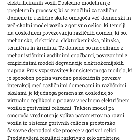
elektrificiranih vozil. Dosledno modeliranje
prepletenih procesov, ki so značilni za različne
domene in različne skale, omogoča več-domenski in
več-skalni model vozila z gorivno celico, ki temelji
na doslednem povezovanju različnih domen, ki so:
mehanska, električna, elektrokemijska, plinska,
termična in krmilna. Te domene so modelirane z
mehanističnimi vodilnimi enačbami, povezanimi z
empiričnimi modeli degradacije elektrokemijskih
naprav. Prav vzpostavitev konsistentnega modela, ki
je sposoben popisa vzročno posledičnih povezav
interakcij med različnimi domenami in različnimi
skalami, je ključnega pomena za doslednejšo
virtualno replikacijo pojavov v realnem električnem
vozilu z gorivnimi celicami. Takšen model pa
omogoča vrednotenje vpliva parametrov na ravni
vozila in sistema gorivnih celic na prostorsko-
časovne degradacijske procese v gorivni celici.
Predstavljeni rezultati razkrivajo zelo zapletene