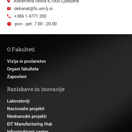
Aškerčeva cesta 6,1000 Ljubljana
dekanat@fs.uni-lj.si
+386 1 4771 200
pon - pet: 7.00 - 20.00
O Fakulteti
Vizija in poslanstvo
Organi fakultete
Zaposleni
Raziskave in inovacije
Laboratoriji
Nacionalni projekti
Mednarodni projekti
EIT Manufacturing Hub
Infrastrukturni center