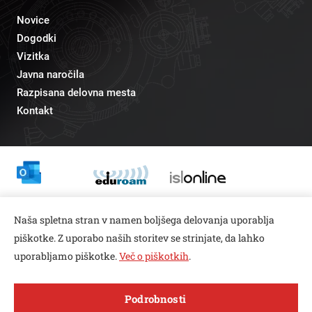
Novice
Dogodki
Vizitka
Javna naročila
Razpisana delovna mesta
Kontakt
Odnosi z javnostmi
Naša spletna stran v namen boljšega delovanja uporablja
pr@fs.uni-lj.si
piškotke. Z uporabo naših storitev se strinjate, da lahko
uporabljamo piškotke.
Več o piškotkih
.
Open toolbar
Podrobnosti