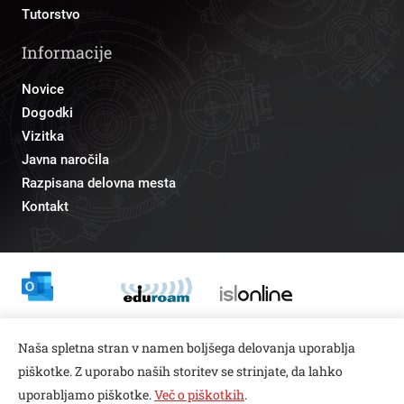
Tutorstvo
Informacije
Novice
Dogodki
Vizitka
Javna naročila
Razpisana delovna mesta
Kontakt
Odnosi z javnostmi
Naša spletna stran v namen boljšega delovanja uporablja
pr@fs.uni-lj.si
piškotke. Z uporabo naših storitev se strinjate, da lahko
uporabljamo piškotke.
Več o piškotkih
.