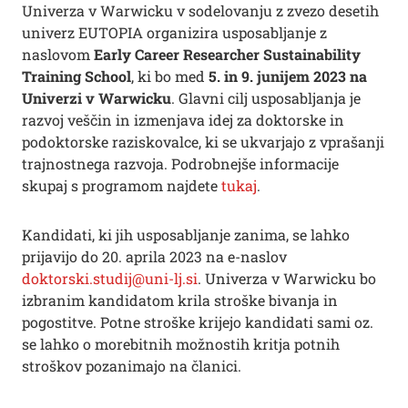
Univerza v Warwicku v sodelovanju z zvezo desetih
univerz EUTOPIA organizira usposabljanje z
naslovom
Early Career Researcher Sustainability
Training School
, ki bo med
5. in 9. junijem 2023 na
Univerzi v Warwicku
. Glavni cilj usposabljanja je
razvoj veščin in izmenjava idej za doktorske in
podoktorske raziskovalce, ki se ukvarjajo z vprašanji
trajnostnega razvoja. Podrobnejše informacije
skupaj s programom najdete
tukaj
.
Kandidati, ki jih usposabljanje zanima, se lahko
prijavijo do 20. aprila 2023 na e-naslov
doktorski.studij@uni-lj.si
. Univerza v Warwicku bo
izbranim kandidatom krila stroške bivanja in
pogostitve. Potne stroške krijejo kandidati sami oz.
se lahko o morebitnih možnostih kritja potnih
stroškov pozanimajo na članici.