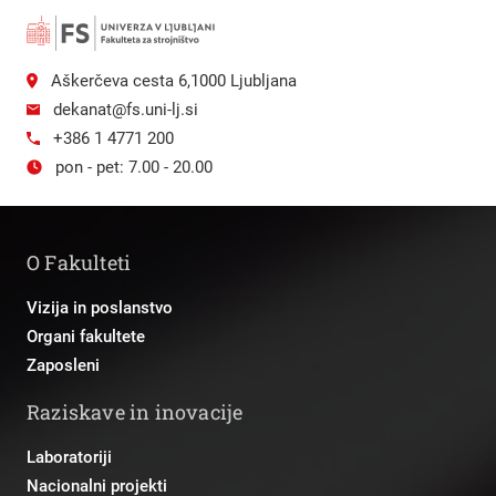
Aškerčeva cesta 6,1000 Ljubljana
dekanat@fs.uni-lj.si
+386 1 4771 200
pon - pet: 7.00 - 20.00
O Fakulteti
Vizija in poslanstvo
Organi fakultete
Zaposleni
Raziskave in inovacije
Laboratoriji
Nacionalni projekti