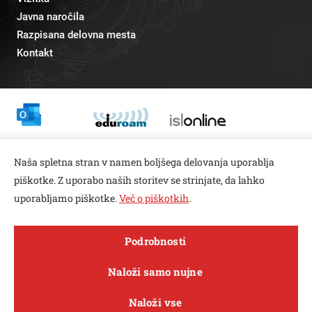
Javna naročila
Razpisana delovna mesta
Kontakt
Odnosi z javnostmi
Naša spletna stran v namen boljšega delovanja uporablja
pr@fs.uni-lj.si
piškotke. Z uporabo naših storitev se strinjate, da lahko
uporabljamo piškotke.
Več o piškotkih
.
Open toolbar
Podrobnosti
© copyright 2026, Vse pravice pridržane
MENI
Naloži samo nujne
Varstvo zasebnosti in piškotkov
Naloži vse
Sledi nam na