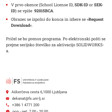
V prvo okence (School License ID,
SDK-ID
or
SEK-
ID
) se vpiše
92015BCA
.
Obrazec se izpolni do konca in izbere se »
Request
Download
«.
Pričel se bo prenos programa. Po elektronski pošti se
prejme serijsko številko za aktivacijo SOLIDWORKS-
a.
Aškerčeva cesta 6,1000 Ljubljana
dekanat@fs.uni-lj.si
+386 1 4771 200
pon - pet: 7.00 - 20.00