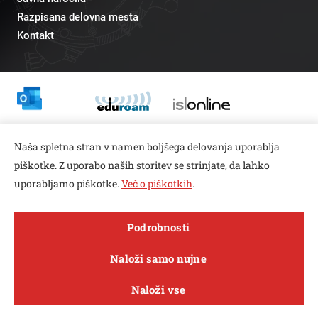
Razpisana delovna mesta
Kontakt
Odnosi z javnostmi
Naša spletna stran v namen boljšega delovanja uporablja
pr@fs.uni-lj.si
piškotke. Z uporabo naših storitev se strinjate, da lahko
uporabljamo piškotke.
Več o piškotkih
.
Open toolbar
Podrobnosti
© copyright 2026, Vse pravice pridržane
MENI
Naloži samo nujne
Varstvo zasebnosti in piškotkov
Naloži vse
Sledi nam na
Raziskave in
FACEBOOK
INSTAGRAM
TWITTER
LINKEDIN
YOUTUBE
O fakulteti
Študij
Sporočila
inovacije