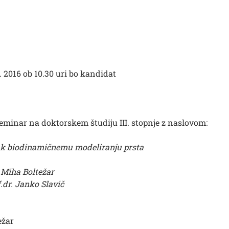
7. 2016 ob 10.30 uri bo kandidat
seminar na doktorskem študiju III. stopnje z naslovom:
 k biodinamičnemu modeliranju prsta
. Miha Boltežar
f.dr. Janko Slavič
ežar