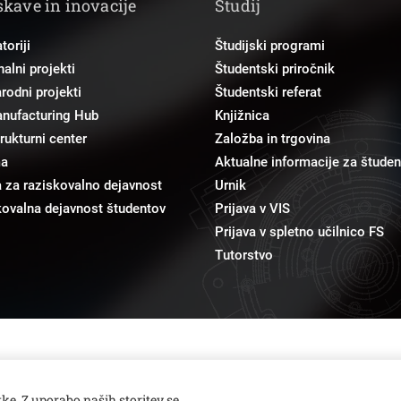
skave in inovacije
Študij
toriji
Študijski programi
alni projekti
Študentski priročnik
odni projekti
Študentski referat
anufacturing Hub
Knjižnica
trukturni center
Založba in trgovina
ma
Aktualne informacije za študen
 za raziskovalno dejavnost
Urnik
ovalna dejavnost študentov
Prijava v VIS
Prijava v spletno učilnico FS
Tutorstvo
pr@fs.uni-lj.si
Odnosi z javnostmi
ke. Z uporabo naših storitev se