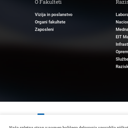
O Fakulteti
Razi
Vizija in poslanstvo
Labora
Organi fakultete
Nacion
Zaposleni
Mednar
EIT M
Infras
Opre
Služba
Razisk
Open toolbar
Naša spletna stran v namen boljšega delovanja uporablja piškot