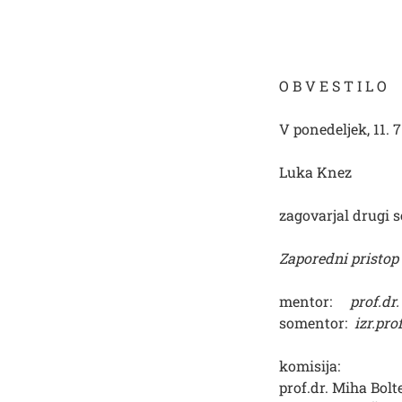
O B V E S T I L O
V ponedeljek, 11. 
Luka Knez
zagovarjal drugi 
Zaporedni pristop
mentor:
prof.dr
somentor:
izr.pro
komisija:
prof.dr. Miha Bolt