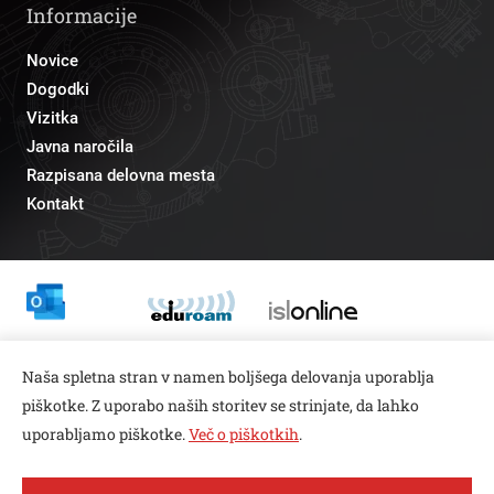
Informacije
Novice
Dogodki
Vizitka
Javna naročila
Razpisana delovna mesta
Kontakt
Odnosi z javnostmi
Naša spletna stran v namen boljšega delovanja uporablja
pr@fs.uni-lj.si
piškotke. Z uporabo naših storitev se strinjate, da lahko
uporabljamo piškotke.
Več o piškotkih
.