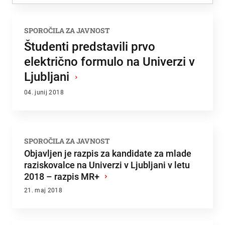
Zadnje dodano
SPOROČILA ZA JAVNOST
Najbolj brano
Študenti predstavili prvo
električno formulo na Univerzi v
Ljubljani
›
04. junij 2018
SPOROČILA ZA JAVNOST
Objavljen je razpis za kandidate za mlade
raziskovalce na Univerzi v Ljubljani v letu
2018 – razpis MR+
›
21. maj 2018