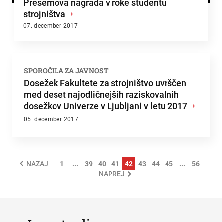
Prešernova nagrada v roke študentu
strojništva
›
07. december 2017
SPOROČILA ZA JAVNOST
Dosežek Fakultete za strojništvo uvrščen
med deset najodličnejših raziskovalnih
dosežkov Univerze v Ljubljani v letu 2017
›
05. december 2017
1
...
39
40
41
42
43
44
45
...
56
NAZAJ
NAPREJ