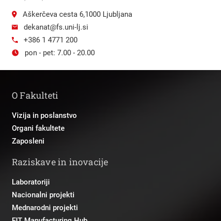
Aškerčeva cesta 6,1000 Ljubljana
dekanat@fs.uni-lj.si
+386 1 4771 200
pon - pet: 7.00 - 20.00
O Fakulteti
Vizija in poslanstvo
Organi fakultete
Zaposleni
Raziskave in inovacije
Laboratoriji
Nacionalni projekti
Mednarodni projekti
EIT Manufacturing Hub