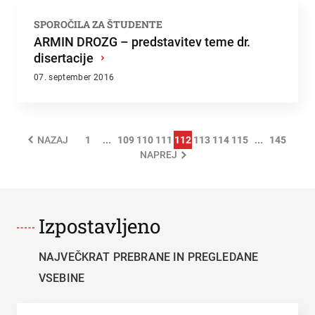
SPOROČILA ZA ŠTUDENTE
ARMIN DROZG – predstavitev teme dr.
disertacije
›
07. september 2016
1
...
109
110
111
112
113
114
115
...
145
NAZAJ
NAPREJ
Izpostavljeno
NAJVEČKRAT PREBRANE IN PREGLEDANE
VSEBINE