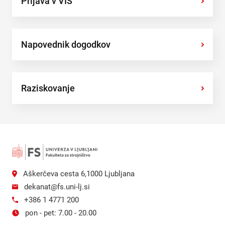
Prijava v VIS
›
Napovednik dogodkov
›
Raziskovanje
›
Aškerčeva cesta 6,1000 Ljubljana
dekanat@fs.uni-lj.si
+386 1 4771 200
pon - pet: 7.00 - 20.00