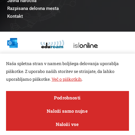
Javna naročila
Razpisana delovna mesta
Kontakt
Odnosi z javnostmi
Naša spletna stran v namen boljšega delovanja uporablja
pr@fs.uni-lj.si
piškotke. Z uporabo naših storitev se strinjate, da lahko
uporabljamo piškotke.
Več o piškotkih
.
Open toolbar
Podrobnosti
© copyright 2026, Vse pravice pridržane
MENI
Naloži samo nujne
Varstvo zasebnosti in piškotkov
Naloži vse
Sledi nam na
Raziskave in
FACEBOOK
INSTAGRAM
TWITTER
LINKEDIN
YOUTUBE
O fakulteti
Študij
Sporočila
inovacije