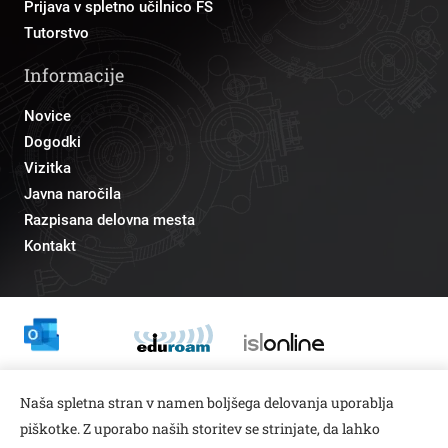
Prijava v spletno učilnico FS
Tutorstvo
Informacije
Novice
Dogodki
Vizitka
Javna naročila
Razpisana delovna mesta
Kontakt
Odnosi z javnostmi
Naša spletna stran v namen boljšega delovanja uporablja
pr@fs.uni-lj.si
piškotke. Z uporabo naših storitev se strinjate, da lahko