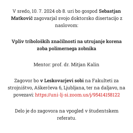
V sredo, 10. 7. 2024 ob 8. uri bo gospod
Sebastjan
Matkovič
zagovarjal svojo doktorsko disertacijo z
naslovom:
Vpliv triboloških značilnosti na utrujanje korena
zoba polimernega zobnika
Mentor: prof. dr. Mitjan Kalin
Zagovor bo
v Leskovarjevi sobi
na Fakulteti za
strojništvo, Aškerčeva 6, Ljubljana, ter na daljavo, na
povezavi:
https://uni-lj-si.zoom.us/j/95414158122
Delo je do zagovora na vpogled v študentskem
referatu.