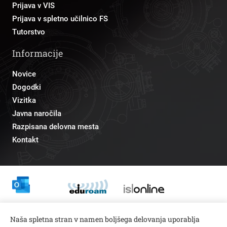
Prijava v VIS
Prijava v spletno učilnico FS
Tutorstvo
Informacije
Novice
Dogodki
Vizitka
Javna naročila
Razpisana delovna mesta
Kontakt
Odnosi z javnostmi
Naša spletna stran v namen boljšega delovanja uporablja
pr@fs.uni-lj.si