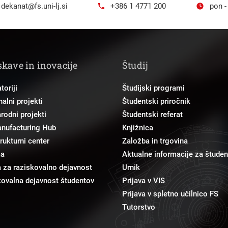
dekanat@fs.uni-lj.si
+386 1 4771 200
pon -
skave in inovacije
Študij
toriji
Študijski programi
alni projekti
Študentski priročnik
odni projekti
Študentski referat
anufacturing Hub
Knjižnica
trukturni center
Založba in trgovina
ma
Aktualne informacije za študen
 za raziskovalno dejavnost
Urnik
ovalna dejavnost študentov
Prijava v VIS
Prijava v spletno učilnico FS
Tutorstvo