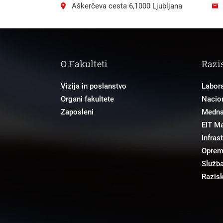
Aškerčeva cesta 6,1000 Ljubljana
O Fakulteti
Razi
Vizija in poslanstvo
Labora
Organi fakultete
Nacion
Zaposleni
Mednar
EIT M
Infras
Opre
Služba
Razisk