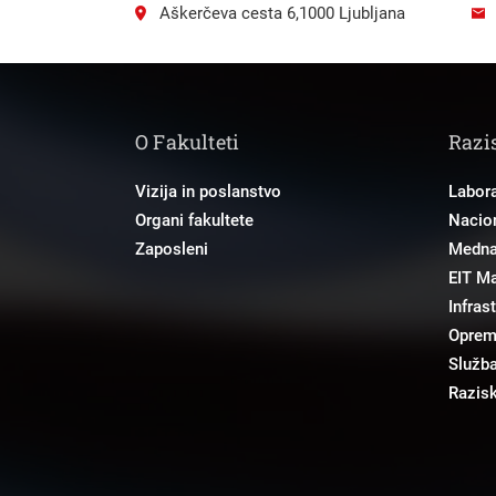
Aškerčeva cesta 6,1000 Ljubljana
O Fakulteti
Razi
Vizija in poslanstvo
Labora
Organi fakultete
Nacion
Zaposleni
Mednar
EIT M
Infras
Opre
Služba
Razisk