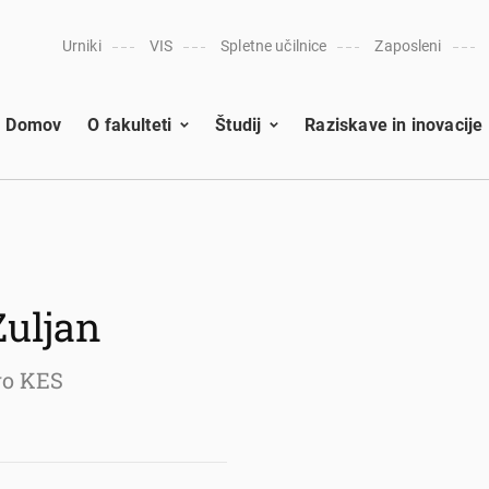
Urniki
VIS
Spletne učilnice
Zaposleni
Domov
O fakulteti
Študij
Raziskave in inovacije
Zuljan
tvo KES