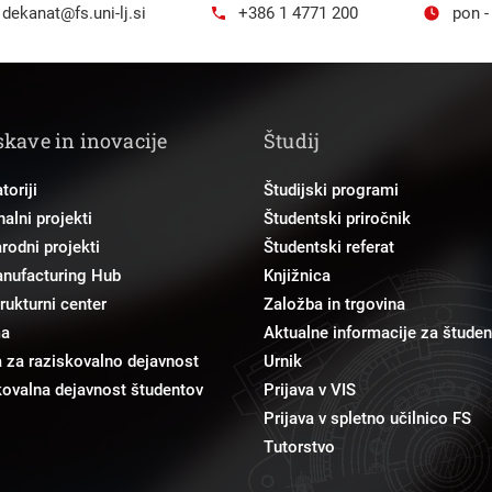
dekanat@fs.uni-lj.si
+386 1 4771 200
pon -
skave in inovacije
Študij
toriji
Študijski programi
alni projekti
Študentski priročnik
odni projekti
Študentski referat
anufacturing Hub
Knjižnica
trukturni center
Založba in trgovina
ma
Aktualne informacije za študen
 za raziskovalno dejavnost
Urnik
ovalna dejavnost študentov
Prijava v VIS
Prijava v spletno učilnico FS
Tutorstvo