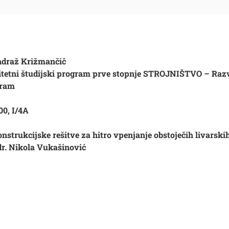
draž Križmančič
itetni študijski program prve stopnje STROJNIŠTVO – Raz
gram
5
00, I/4A
nstrukcijske rešitve za hitro vpenjanje obstoječih livarskih
 dr. Nikola Vukašinović