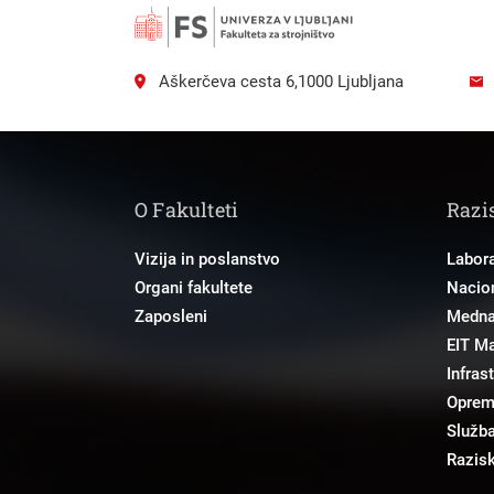
Aškerčeva cesta 6,1000 Ljubljana
O Fakulteti
Razi
Vizija in poslanstvo
Labora
Organi fakultete
Nacion
Zaposleni
Mednar
EIT M
Infras
Opre
Služba
Razisk