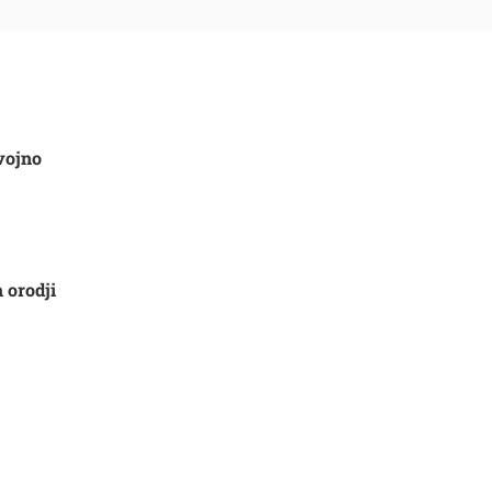
vojno
 orodji
Išči