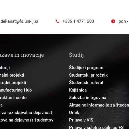
dekanat@fs.uni-lj.si
+386 1 4771 200
pon -
skave in inovacije
Študij
toriji
Študijski programi
alni projekti
Študentski priročnik
odni projekti
Študentski referat
anufacturing Hub
Knjižnica
trukturni center
Založba in trgovina
ma
Aktualne informacije za študen
 za raziskovalno dejavnost
Urnik
ovalna dejavnost študentov
Prijava v VIS
Prijava v spletno učilnico FS