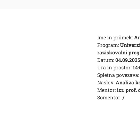
Ime in priimek:
An
Program:
Univerz
raziskovalni pro
Datum:
04.09.202
Ura in prostor:
14:
Spletna povezava:
Naslov:
Analiza ko
Mentor:
izr. prof.
Somentor:
/
Išči