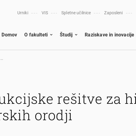
Urniki
VIS
Spletne učilnice
Zaposleni
Domov
O fakulteti
Študij
Raziskave in inovacije
..
ukcijske rešitve za h
rskih orodji