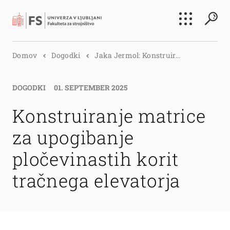
Išči
Domov
Dogodki
Jaka Jermol: Konstruir...
Išči
DOGODKI
01. SEPTEMBER 2025
Konstruiranje matrice
za upogibanje
pločevinastih korit
tračnega elevatorja