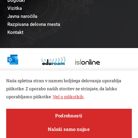
Dogodki
Vizitka
Javna naročila
Razpisana delovna mesta
Kontakt
Odnosi z javnostmi
Naša spletna stran v namen boljšega delovanja uporablja
pr@fs.uni-lj.si
piškotke. Z uporabo naših storitev se strinjate, da lahko
uporabljamo piškotke.
Več o piškotkih
.
Open toolbar
Podrobnosti
© copyright 2026, Vse pravice pridržane
MENI
Naloži samo nujne
Varstvo zasebnosti in piškotkov