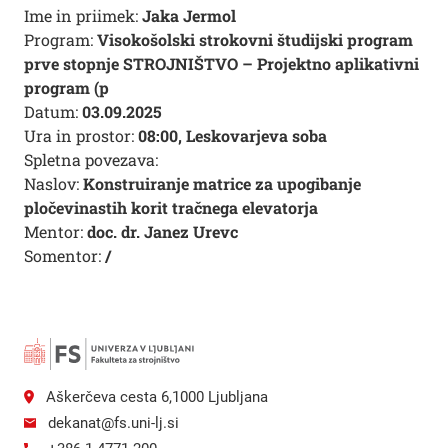
Ime in priimek:
Jaka Jermol
Program:
Visokošolski strokovni študijski program
prve stopnje STROJNIŠTVO – Projektno aplikativni
program (p
Datum:
03.09.2025
Ura in prostor:
08:00, Leskovarjeva soba
Spletna povezava:
Naslov:
Konstruiranje matrice za upogibanje
pločevinastih korit tračnega elevatorja
Mentor:
doc. dr. Janez Urevc
Somentor:
/
Aškerčeva cesta 6,1000 Ljubljana
dekanat@fs.uni-lj.si