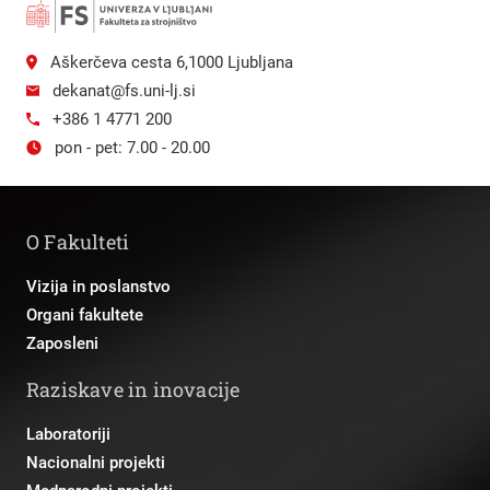
Aškerčeva cesta 6,1000 Ljubljana
dekanat@fs.uni-lj.si
+386 1 4771 200
pon - pet: 7.00 - 20.00
O Fakulteti
Vizija in poslanstvo
Organi fakultete
Zaposleni
Raziskave in inovacije
Laboratoriji
Nacionalni projekti