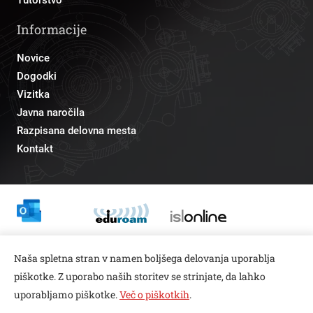
Informacije
Novice
Dogodki
Vizitka
Javna naročila
Razpisana delovna mesta
Kontakt
Odnosi z javnostmi
Naša spletna stran v namen boljšega delovanja uporablja
pr@fs.uni-lj.si
piškotke. Z uporabo naših storitev se strinjate, da lahko
uporabljamo piškotke.
Več o piškotkih
.