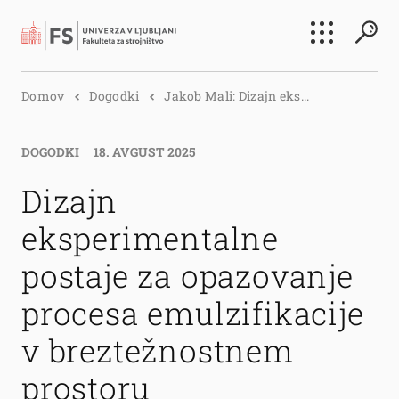
Išči
Domov
Dogodki
Jakob Mali: Dizajn eks...
Išči
DOGODKI
18. AVGUST 2025
Dizajn
eksperimentalne
postaje za opazovanje
procesa emulzifikacije
v breztežnostnem
prostoru