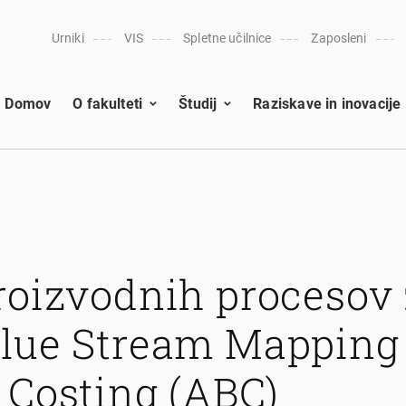
Urniki
VIS
Spletne učilnice
Zaposleni
Domov
O fakulteti
Študij
Raziskave in inovacije
roizvodnih procesov
alue Stream Mapping
 Costing (ABC)