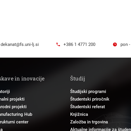
dekanat@fs.uni-lj.si
+386 1 4771 200
pon -
skave in inovacije
Študij
toriji
Študijski programi
alni projekti
Študentski priročnik
odni projekti
Študentski referat
anufacturing Hub
Knjižnica
trukturni center
Založba in trgovina
ma
Aktualne informacije za študen