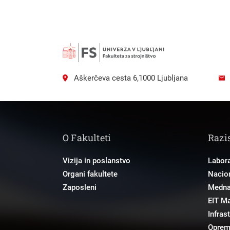
Aškerčeva cesta 6,1000 Ljubljana
O Fakulteti
Razi
Vizija in poslanstvo
Labora
Organi fakultete
Nacion
Zaposleni
Mednar
EIT M
Infras
Opre