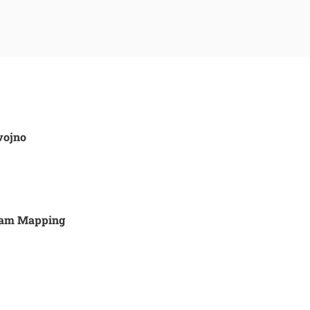
vojno
ream Mapping
Išči