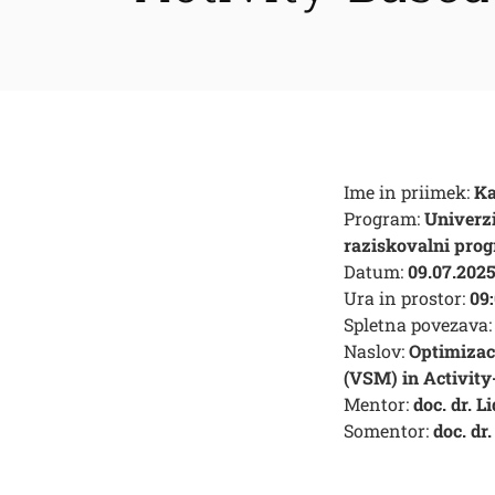
Ime in priimek:
Ka
Program:
Univerz
raziskovalni pro
Datum:
09.07.202
Ura in prostor:
09
Spletna povezava:
Naslov:
Optimizac
(VSM) in Activity
Mentor:
doc. dr. L
Somentor:
doc. dr
Išči