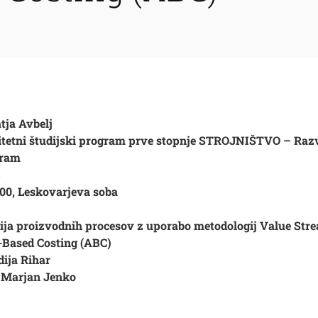
tja Avbelj
itetni študijski program prve stopnje STROJNIŠTVO – Raz
gram
5
:00, Leskovarjeva soba
ija proizvodnih procesov z uporabo metodologij Value St
-Based Costing (ABC)
idija Rihar
. Marjan Jenko