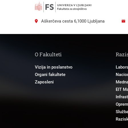
Aškerčeva cesta 6,1000 Ljubljana
O Fakulteti
Razi
Vizija in poslanstvo
Labora
Organi fakultete
Nacion
Zaposleni
Mednar
EIT M
Infras
Opre
Služba
Razisk