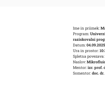
Ime in priimek:
Ma
Program:
Univerz
raziskovalni pro
Datum:
04.09.202
Ura in prostor:
10:
Spletna povezava:
Naslov:
Mikrofluid
Mentor:
izr. prof.
Somentor:
doc. dr
Išči