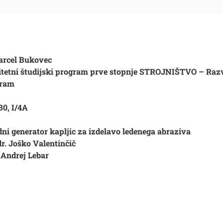
rcel Bukovec
itetni študijski program prve stopnje STROJNIŠTVO – Raz
gram
5
30, I/4A
ni generator kapljic za izdelavo ledenega abraziva
 dr. Joško Valentinčič
. Andrej Lebar