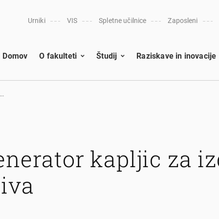
Urniki
VIS
Spletne učilnice
Zaposleni
Domov
O fakulteti
Študij
Raziskave in inovacije
..
enerator kapljic za i
iva