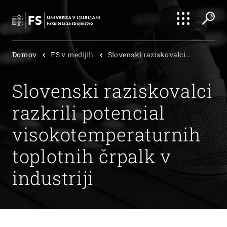
Išči
Domov
FS v medijih
Slovenski raziskovalci...
Išči
Slovenski raziskovalci
razkrili potencial
visokotemperaturnih
toplotnih črpalk v
industriji