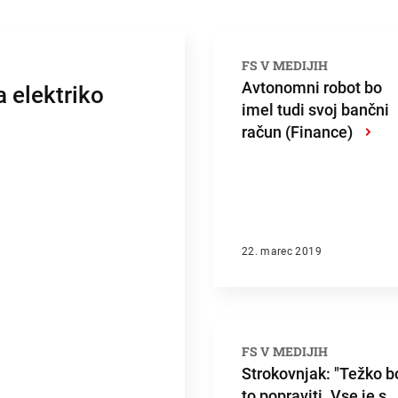
FS V MEDIJIH
Avtonomni robot bo
 elektriko
imel tudi svoj bančni
račun (Finance)
›
22. marec 2019
FS V MEDIJIH
Strokovnjak: "Težko b
to popraviti. Vse je s