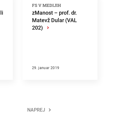
FS V MEDIJIH
li
zManost – prof. dr.
Matevž Dular (VAL
202)
›
29. januar 2019
NAPREJ