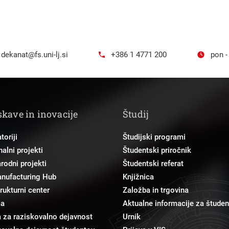
dekanat@fs.uni-lj.si
+386 1 4771 200
pon -
skave in inovacije
Študij
toriji
Študijski programi
alni projekti
Študentski priročnik
odni projekti
Študentski referat
anufacturing Hub
Knjižnica
trukturni center
Založba in trgovina
ma
Aktualne informacije za študen
 za raziskovalno dejavnost
Urnik