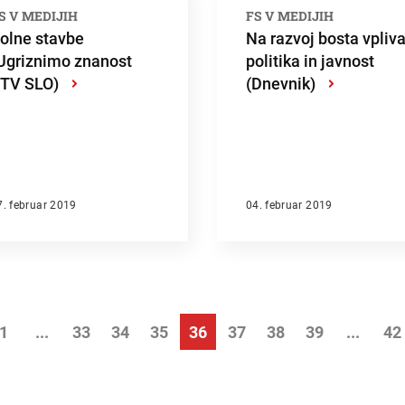
S V MEDIJIH
FS V MEDIJIH
olne stavbe
Na razvoj bosta vpliva
Ugriznimo znanost
politika in javnost
TV SLO)
›
(Dnevnik)
›
7. februar 2019
04. februar 2019
1
...
33
34
35
36
37
38
39
...
42