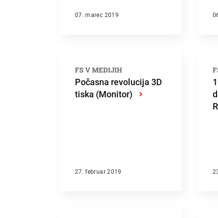
07. marec 2019
0
Išči
FS V MEDIJIH
F
Počasna revolucija 3D
1
tiska (Monitor)
›
d
R
27. februar 2019
2