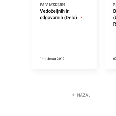
FS V MEDIJIH
F
Vedoželjnih in
B
odgovornih (Delo)
›
(
R
14. februar 2019
0
NAZAJ