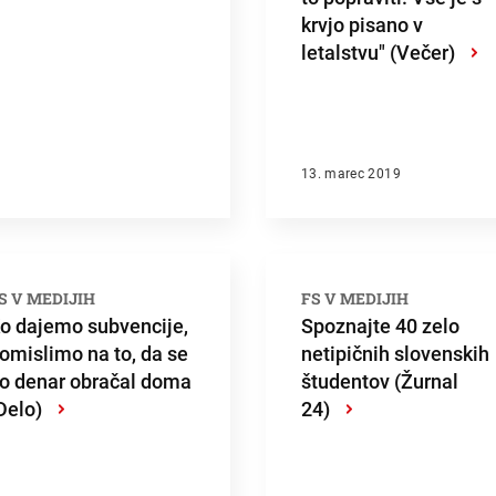
krvjo pisano v
letalstvu" (Večer)
›
13. marec 2019
S V MEDIJIH
FS V MEDIJIH
o dajemo subvencije,
Spoznajte 40 zelo
omislimo na to, da se
netipičnih slovenskih
o denar obračal doma
študentov (Žurnal
Delo)
›
24)
›