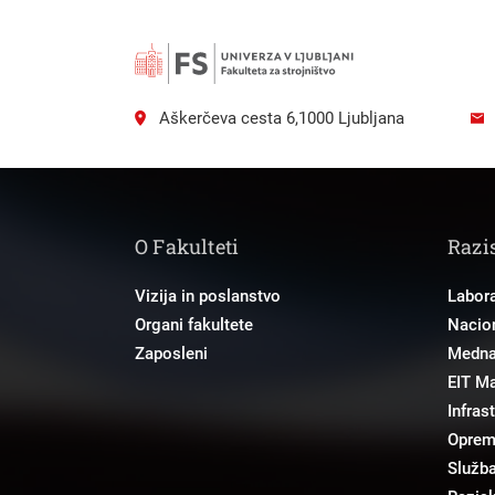
Aškerčeva cesta 6,1000 Ljubljana
O Fakulteti
Razi
Vizija in poslanstvo
Labora
Organi fakultete
Nacion
Zaposleni
Mednar
EIT M
Infras
Opre
Služba