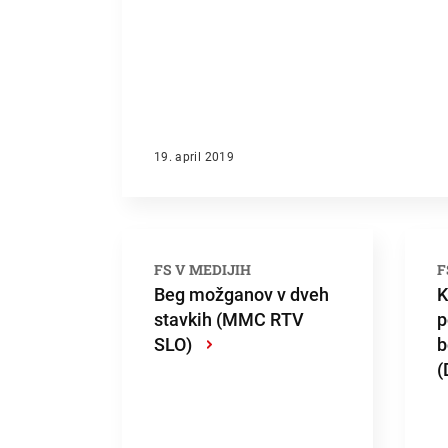
19. april 2019
FS V MEDIJIH
F
Beg možganov v dveh
K
stavkih (MMC RTV
p
SLO)
›
b
(