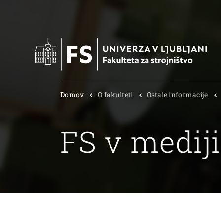
Domov
O fakulteti
Ostale informacije
FS v medij