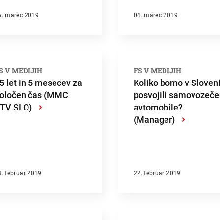
6. marec 2019
04. marec 2019
S V MEDIJIH
FS V MEDIJIH
5 let in 5 mesecev za
Koliko bomo v Sloveni
oločen čas (MMC
posvojili samovozeče
TV SLO)
›
avtomobile?
(Manager)
›
3. februar 2019
22. februar 2019