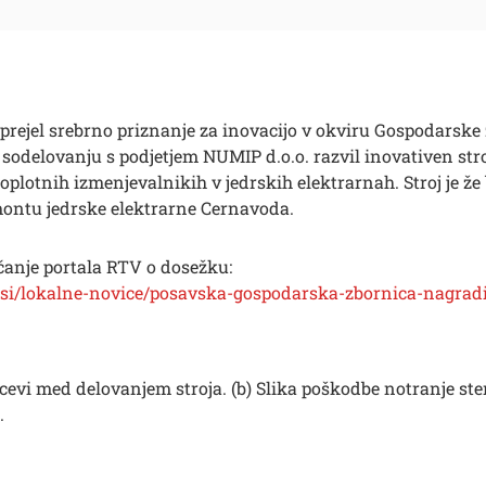
 prejel srebrno priznanje za inovacijo v okviru Gospodarske
v sodelovanju s podjetjem NUMIP d.o.o. razvil inovativen str
toplotnih izmenjevalnikih v jedrskih elektrarnah. Stroj je že
montu jedrske elektrarne Cernavoda.
anje portala RTV o dosežku:
.si/lokalne-novice/posavska-gospodarska-zbornica-nagradi
cevi med delovanjem stroja. (b) Slika poškodbe notranje ste
.