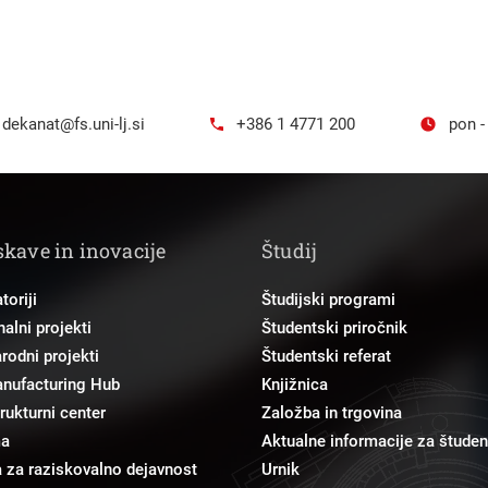
dekanat@fs.uni-lj.si
+386 1 4771 200
pon -
skave in inovacije
Študij
toriji
Študijski programi
alni projekti
Študentski priročnik
odni projekti
Študentski referat
anufacturing Hub
Knjižnica
trukturni center
Založba in trgovina
ma
Aktualne informacije za študen
 za raziskovalno dejavnost
Urnik