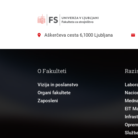
Aškerčeva cesta 6,1000 Ljubljana
O Fakulteti
Razi
Vizija in poslanstvo
Labora
Organi fakultete
Nacion
Zaposleni
Mednar
EIT M
Infras
Opre
Služba