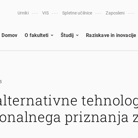
Urniki
VIS
Spletne učilnice
Zaposleni
Domov
O fakulteti
Študij
Raziskave in inovacije
5
 alternativne tehnolo
onalnega priznanja z