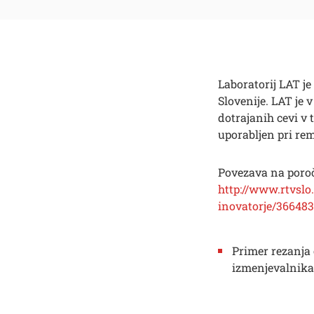
Laboratorij LAT je
Slovenije. LAT je 
dotrajanih cevi v 
uporabljen pri re
Povezava na poroč
http://www.rtvslo
inovatorje/366483
Primer rezanja 
Išči
izmenjevalnika