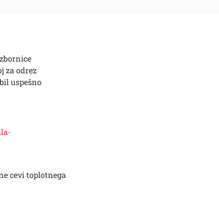
 zbornice
oj za odrez
 bil uspešno
la-
ne cevi toplotnega
Išči