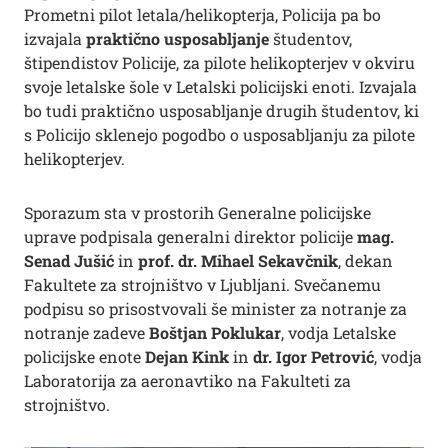
Prometni pilot letala/helikopterja, Policija pa bo
izvajala
praktično usposabljanje
študentov,
štipendistov Policije, za pilote helikopterjev v okviru
svoje letalske šole v Letalski policijski enoti. Izvajala
bo tudi praktično usposabljanje drugih študentov, ki
s Policijo sklenejo pogodbo o usposabljanju za pilote
helikopterjev.
Sporazum sta v prostorih Generalne policijske
uprave podpisala generalni direktor policije
mag.
Senad Jušić
in
prof. dr. Mihael Sekavčnik
, dekan
Fakultete za strojništvo v Ljubljani. Svečanemu
podpisu so prisostvovali še minister za notranje za
notranje zadeve
B
oštjan Poklukar
, vodja Letalske
policijske enote
Dejan Kink
in
dr. Igor Petrović
, vodja
Laboratorija za aeronavtiko na Fakulteti za
strojništvo.