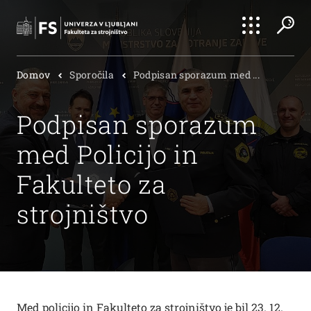
Išči
Domov
Sporočila
Podpisan sporazum med ...
Išči
Podpisan sporazum
med Policijo in
Fakulteto za
strojništvo
Med policijo in Fakulteto za strojništvo je bil 23. 12.