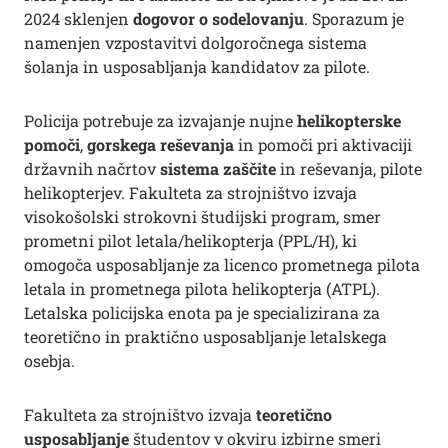
2024 sklenjen
dogovor o sodelovanju
. Sporazum je
namenjen vzpostavitvi dolgoročnega sistema
šolanja in usposabljanja kandidatov za pilote.
Policija potrebuje za izvajanje nujne
helikopterske
pomoči
,
gorskega reševanja
in pomoči pri aktivaciji
državnih načrtov
sistema zaščite
in reševanja, pilote
helikopterjev. Fakulteta za strojništvo izvaja
visokošolski strokovni študijski program, smer
prometni pilot letala/helikopterja (PPL/H), ki
omogoča usposabljanje za licenco prometnega pilota
letala in prometnega pilota helikopterja (ATPL).
Letalska policijska enota pa je specializirana za
teoretično in praktično usposabljanje letalskega
osebja.
Fakulteta za strojništvo izvaja
teoretično
usposabljanje
študentov v okviru izbirne smeri