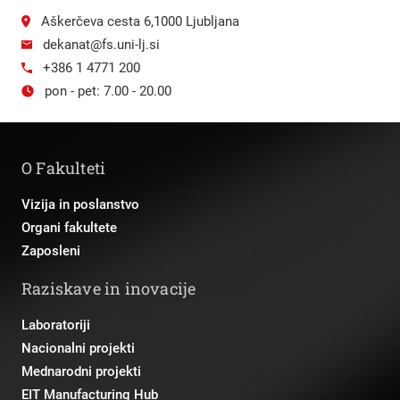
Aškerčeva cesta 6,1000 Ljubljana
dekanat@fs.uni-lj.si
+386 1 4771 200
pon - pet: 7.00 - 20.00
O Fakulteti
Vizija in poslanstvo
Organi fakultete
Zaposleni
Raziskave in inovacije
Laboratoriji
Nacionalni projekti
Mednarodni projekti
EIT Manufacturing Hub