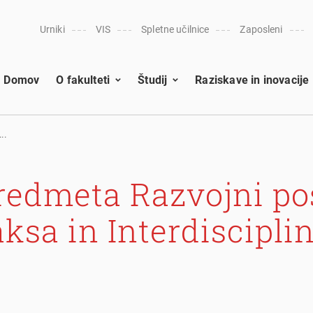
Urniki
VIS
Spletne učilnice
Zaposleni
Domov
O fakulteti
Študij
Raziskave in inovacije
..
redmeta Razvojni po
aksa in Interdiscipli