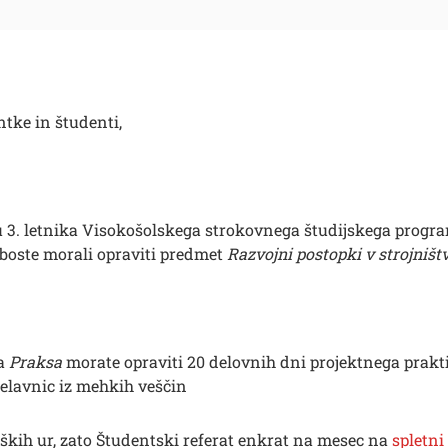
tke in študenti,
 3. letnika Visokošolskega strokovnega študijskega progra
 boste morali opraviti predmet
Razvojni postopki v strojništ
ta
Praksa
morate opraviti 20 delovnih dni projektnega prakt
delavnic iz mehkih veščin
ških ur, zato Študentski referat enkrat na mesec na
spletni