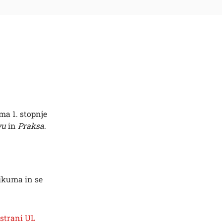
ma 1. stopnje
vu
in
Praksa
.
ikuma in se
 strani UL