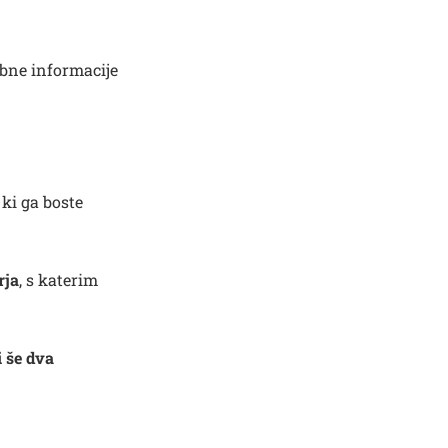
obne informacije
ki ga boste
rja
, s katerim
 še dva
Išči