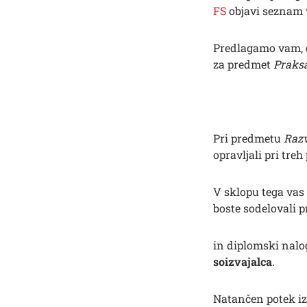
FS
objavi seznam 
Predlagamo vam, d
za predmet
Praks
Pri predmetu
Razv
opravljali pri treh
V sklopu tega vas
boste sodelovali 
in diplomski nalo
soizvajalca
.
Išči
Natančen potek iz