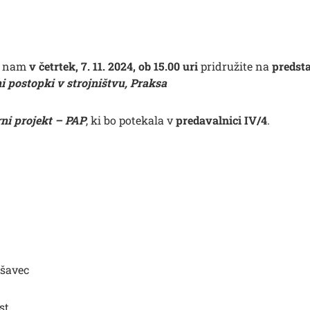
se nam
v četrtek, 7. 11. 2024, ob 15.00 uri
pridružite na
predsta
i postopki v strojništvu, Praksa
rni projekt – PAP
, ki bo potekala v
predavalnici IV/4
.
ušavec
st