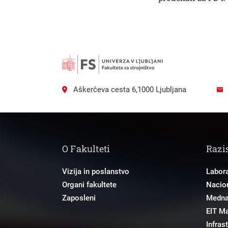
Aškerčeva cesta 6,1000 Ljubljana
O Fakulteti
Razi
Vizija in poslanstvo
Labora
Organi fakultete
Nacion
Zaposleni
Mednar
EIT M
Infras