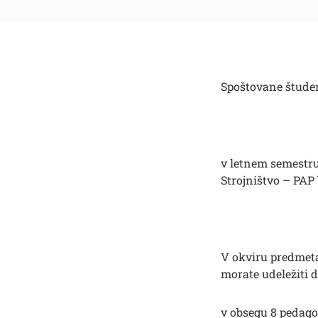
Spoštovane študen
v letnem semestru
Strojništvo – PAP
V okviru predme
morate udeležiti 
v obsegu 8 pedago