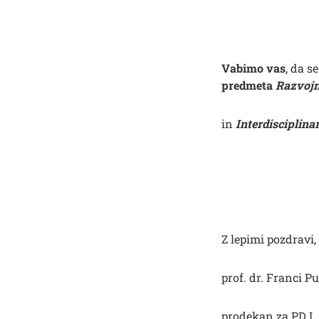
Vabimo vas
, da 
predmeta
Razvojn
in
Interdisciplina
Z lepimi pozdravi,
prof. dr. Franci P
prodekan za PD I. 