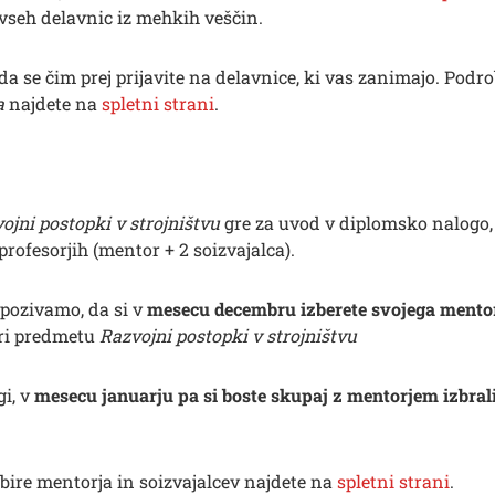
vseh delavnic iz mehkih veščin.
a se čim prej prijavite na delavnice, ki vas zanimajo. Podr
a
najdete na
spletni strani
.
ojni postopki v strojništvu
gre za uvod v diplomsko nalogo, 
 profesorjih (mentor + 2 soizvajalca).
 pozivamo, da si v
mesecu decembru izberete svojega mento
pri predmetu
Razvojni postopki v strojništvu
gi, v
mesecu januarju pa si boste skupaj z mentorjem izbrali
bire mentorja in soizvajalcev najdete na
spletni strani
.