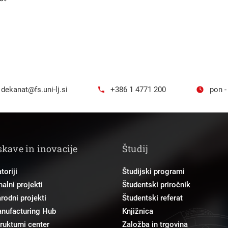
dekanat@fs.uni-lj.si
+386 1 4771 200
pon -
skave in inovacije
Študij
toriji
Študijski programi
alni projekti
Študentski priročnik
odni projekti
Študentski referat
anufacturing Hub
Knjižnica
trukturni center
Založba in trgovina