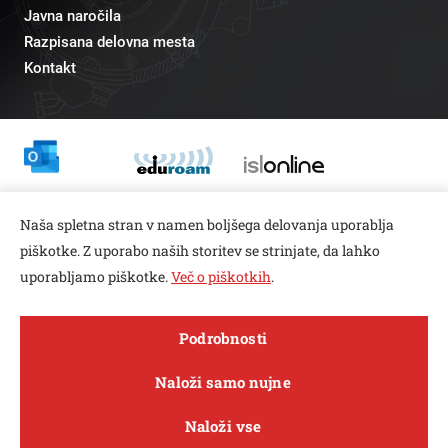
Javna naročila
Razpisana delovna mesta
Kontakt
Odnosi z javnostmi
Naša spletna stran v namen boljšega delovanja uporablja
pr@fs.uni-lj.si
piškotke. Z uporabo naših storitev se strinjate, da lahko
uporabljamo piškotke.
Več o piškotkih
.
Open toolbar
Podrobnosti
© copyright 2026, Vse pravice pridržane
MENI
Naloži samo nujne
Varstvo zasebnosti in piškotkov
Naloži vse
Sledi nam na
Raziskave in
FACEBOOK
INSTAGRAM
TWITTER
LINKEDIN
YOUTUBE