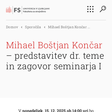
Išči
Domov
Sporočila
Mihael Boštjan Končar ...
Išči
Mihael Boštjan Končar
– predstavitev dr. teme
in zagovor seminarja I
V
ponedeljek, 15. 12. 2025 ob 14:00 uri
bo