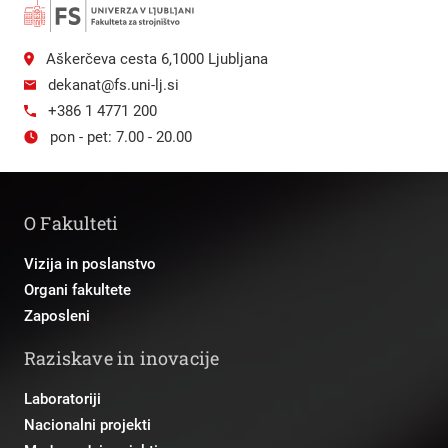
Aškerčeva cesta 6,1000 Ljubljana
dekanat@fs.uni-lj.si
+386 1 4771 200
pon - pet: 7.00 - 20.00
O Fakulteti
Vizija in poslanstvo
Organi fakultete
Zaposleni
Raziskave in inovacije
Laboratoriji
Nacionalni projekti