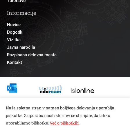
Tutorstvo
Informacije
Novice
Dogodki
Vizitka
Javna naročila
Razpisana delovna mesta
Kontakt
Odnosi z javnostmi
Naša spletna stran v namen boljšega delovanja uporablja
pr@fs.uni-lj.si
piškotke. Z uporabo naših storitev se strinjate, da lahko
uporabljamo piškotke.
Več o piškotkih
.