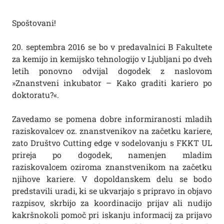
Spoštovani!
20. septembra 2016 se bo v predavalnici B Fakultete
za kemijo in kemijsko tehnologijo v Ljubljani po dveh
letih ponovno odvijal dogodek z naslovom
»Znanstveni inkubator – Kako graditi kariero po
doktoratu?«.
Zavedamo se pomena dobre informiranosti mladih
raziskovalcev oz. znanstvenikov na začetku kariere,
zato Društvo Cutting edge v sodelovanju s FKKT UL
prireja po dogodek, namenjen mladim
raziskovalcem oziroma znanstvenikom na začetku
njihove kariere. V dopoldanskem delu se bodo
predstavili uradi, ki se ukvarjajo s pripravo in objavo
razpisov, skrbijo za koordinacijo prijav ali nudijo
kakršnokoli pomoč pri iskanju informacij za prijavo