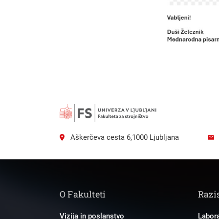
Išči
Aškerčeva cesta 6,1000 Ljubljana
O Fakulteti
Razi
Vizija in poslanstvo
Labora