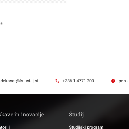
dekanat@fs.uni-lj.si
+386 1 4771 200
pon -
skave in inovacije
Študij
toriji
Študijski programi