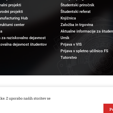
alni projekti
Študentski priročnik
odni projekti
Študentski referat
anufacturing Hub
Knjižnica
trukturni center
Založba in trgovina
ma
Aktualne informacije za študen
 za raziskovalno dejavnost
Urnik
ovalna dejavnost študentov
Prijava v VIS
Prijava v spletno učilnico FS
Tutorstvo
pr@fs.uni-lj.si
Odnosi z javnostmi
ke. Z uporabo naših storitev se
P