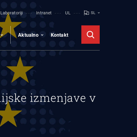
Laboratoriji
Intranet
UL
SL
Aktualno
Kontakt
ijske izmenjave v