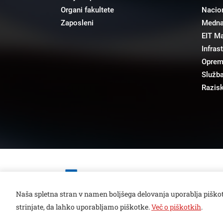
Organi fakultete
Nacion
Zaposleni
Mednar
EIT M
Infras
Opre
Služba
Razisk
Open toolbar
Naša spletna stran v namen boljšega delovanja uporablja piškot
strinjate, da lahko uporabljamo piškotke.
Več o piškotkih
.