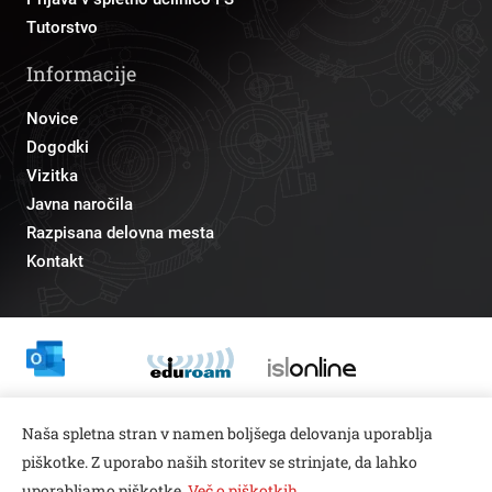
Tutorstvo
Informacije
Novice
Dogodki
Vizitka
Javna naročila
Razpisana delovna mesta
Kontakt
Odnosi z javnostmi
Naša spletna stran v namen boljšega delovanja uporablja
pr@fs.uni-lj.si
piškotke. Z uporabo naših storitev se strinjate, da lahko
uporabljamo piškotke.
Več o piškotkih
.