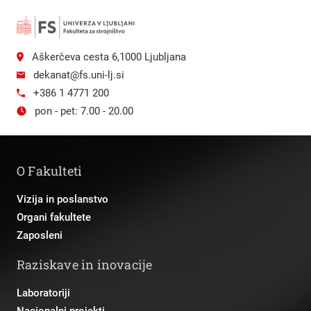
Aškerčeva cesta 6,1000 Ljubljana
dekanat@fs.uni-lj.si
+386 1 4771 200
pon - pet: 7.00 - 20.00
O Fakulteti
Vizija in poslanstvo
Organi fakultete
Zaposleni
Raziskave in inovacije
Laboratoriji
Nacionalni projekti