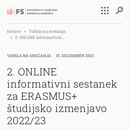
Išči
Domov
Vabila na srečanja
Išči
2. ONLINE informativni...
VABILA NA SREČANJA
15. DECEMBER 2021
2. ONLINE
informativni sestanek
za ERASMUS+
študijsko izmenjavo
2022/23