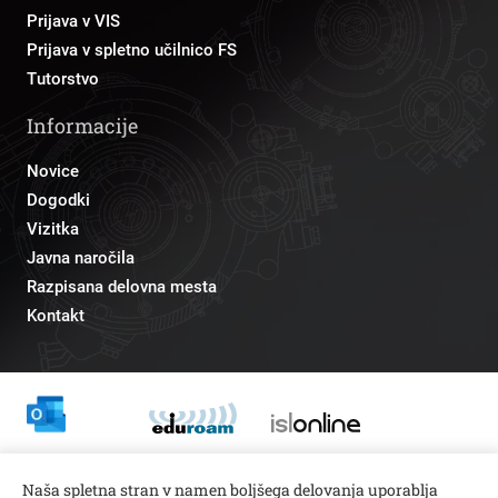
Prijava v VIS
Prijava v spletno učilnico FS
Tutorstvo
Informacije
Novice
Dogodki
Vizitka
Javna naročila
Razpisana delovna mesta
Kontakt
Odnosi z javnostmi
Naša spletna stran v namen boljšega delovanja uporablja
pr@fs.uni-lj.si