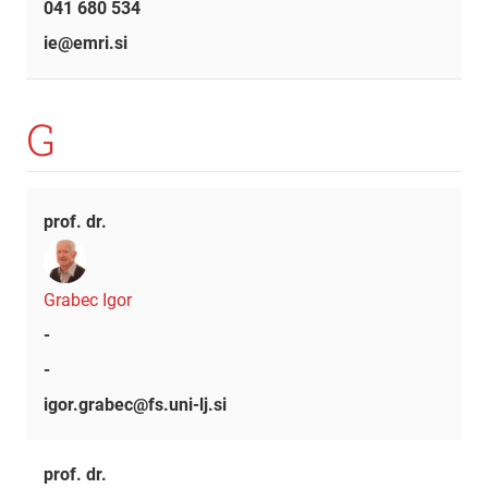
041 680 534
ie@emri.si
G
prof. dr.
Grabec Igor
-
-
igor.grabec@fs.uni-lj.si
prof. dr.