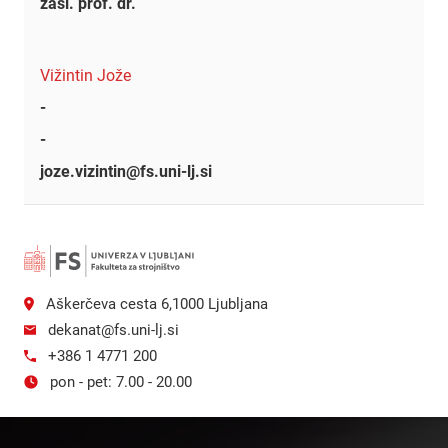
zasl. prof. dr.
Vižintin Jože
-
-
joze.vizintin@fs.uni-lj.si
Aškerčeva cesta 6,1000 Ljubljana
dekanat@fs.uni-lj.si
+386 1 4771 200
pon - pet: 7.00 - 20.00