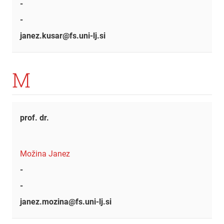
-
-
janez.kusar@fs.uni-lj.si
M
prof. dr.
Možina Janez
-
-
janez.mozina@fs.uni-lj.si