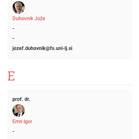
Duhovnik Jože
-
-
jozef.duhovnik@fs.uni-lj.si
E
prof. dr.
Emri Igor
-