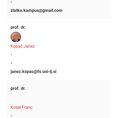
-
zlatko.kampus@gmail.com
prof. dr.
Kopač Janez
-
-
janez.kopac@fs.uni-lj.si
prof. dr.
Kosel Franc
-