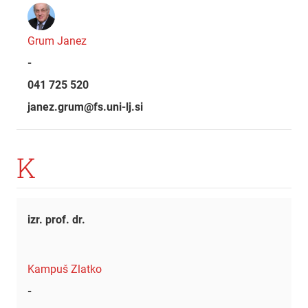
Grum Janez
-
041 725 520
janez.grum@fs.uni-lj.si
K
izr. prof. dr.
Kampuš Zlatko
-