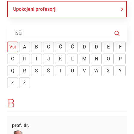
Upokojeni profesorji
Vsi
A
B
C
Ć
Č
D
Đ
E
F
G
H
I
J
K
L
M
N
O
P
Q
R
S
Š
T
U
V
W
X
Y
Z
Ž
B
prof. dr.