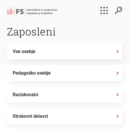
Išči
Zaposleni
Išči
Vse osebje
Pedagoško osebje
Raziskovalci
Strokovni delavci