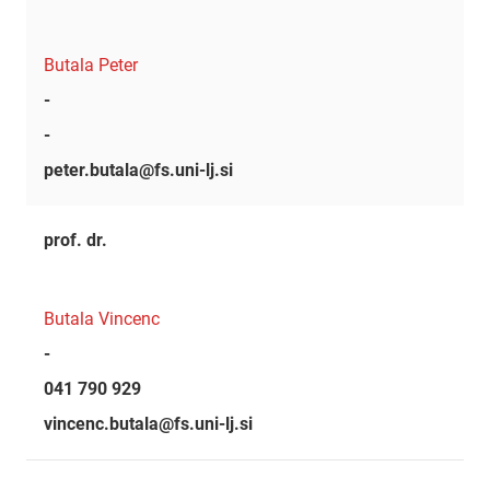
Butala Peter
-
-
peter.butala@fs.uni-lj.si
prof. dr.
Butala Vincenc
-
041 790 929
vincenc.butala@fs.uni-lj.si