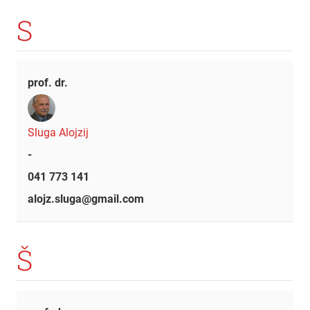
S
prof. dr.
Sluga Alojzij
-
041 773 141
alojz.sluga@gmail.com
Š