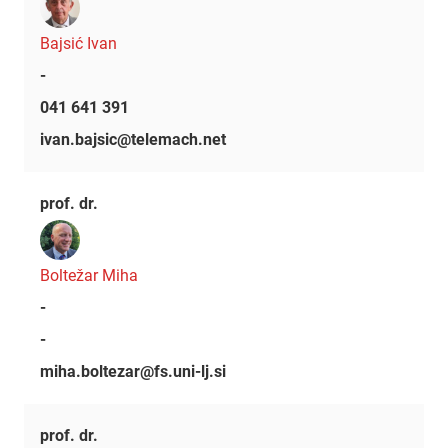
Bajsić Ivan
-
041 641 391
ivan.bajsic@telemach.net
prof. dr.
Boltežar Miha
-
-
miha.boltezar@fs.uni-lj.si
prof. dr.