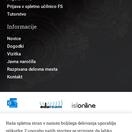
Prijava v spletno učilnico FS
Tutorstvo
Informacije
Novice
Dogodki
Vizitka
Javna naročila
Razpisana delovna mesta
Kontakt
Odnosi z javnostmi
Naša spletna stran v namen boljšega delovanja uporablja
pr@fs.uni-lj.si
piškotke. Z uporabo naših storitev se strinjate, da lahko