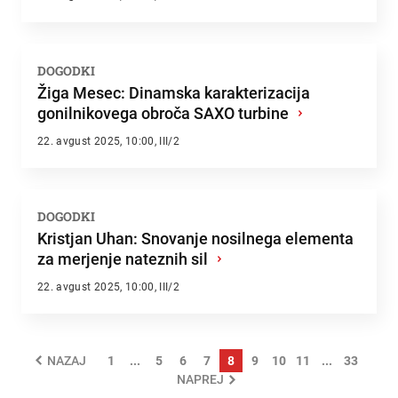
DOGODKI
Žiga Mesec: Dinamska karakterizacija
gonilnikovega obroča SAXO turbine
›
22. avgust 2025, 10:00, III/2
DOGODKI
Kristjan Uhan: Snovanje nosilnega elementa
za merjenje nateznih sil
›
22. avgust 2025, 10:00, III/2
1
...
5
6
7
8
9
10
11
...
33
NAZAJ
NAPREJ