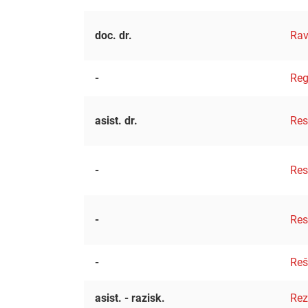
doc. dr.
Rav
-
Reg
asist. dr.
Re
-
Res
-
Res
-
Reš
asist. - razisk.
Rez