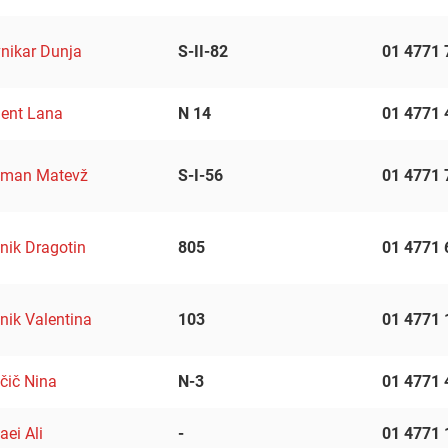
nikar Dunja
S-II-82
01 4771 
ent Lana
N 14
01 4771 
sman Matevž
S-I-56
01 4771 
nik Dragotin
805
01 4771 
nik Valentina
103
01 4771 
čič Nina
N-3
01 4771 
aei Ali
-
01 4771 