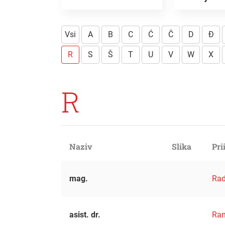
Vsi
A
B
C
Ć
Č
D
Đ
R
S
Š
T
U
V
W
X
R
Naziv
Slika
Pri
mag.
Rad
asist. dr.
Ran