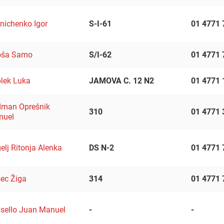
nichenko Igor
S-I-61
01 4771 
oša Samo
S/I-62
01 4771 
lek Luka
JAMOVA C. 12 N2
01 4771 
man Oprešnik
310
01 4771 
muel
elj Ritonja Alenka
DS N-2
01 4771 
ec Žiga
314
01 4771 
sello Juan Manuel
-
-