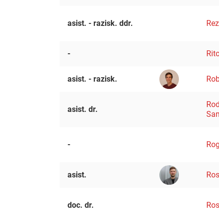
asist. - razisk. ddr.
Rez
-
Rit
asist. - razisk.
Rob
Išči
Rod
asist. dr.
Sa
-
Rog
asist.
Ros
doc. dr.
Ros