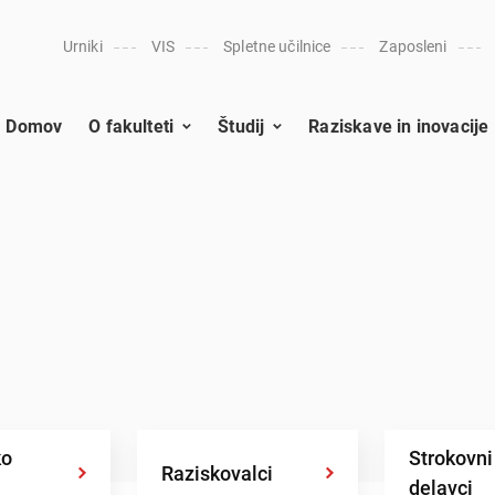
Urniki
VIS
Spletne učilnice
Zaposleni
Domov
O fakulteti
Študij
Raziskave in inovacije
ko
Strokovni
Raziskovalci
delavci