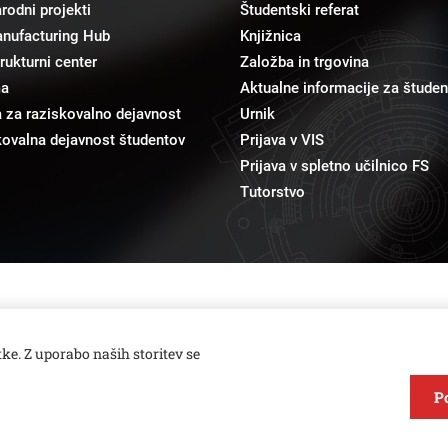
odni projekti
Študentski referat
anufacturing Hub
Knjižnica
trukturni center
Založba in trgovina
ma
Aktualne informacije za študen
 za raziskovalno dejavnost
Urnik
ovalna dejavnost študentov
Prijava v VIS
Prijava v spletno učilnico FS
Tutorstvo
pr@fs.uni-lj.si
Odnosi z javnostmi
ke. Z uporabo naših storitev se
P
Varstvo zasebnosti in piškotkov