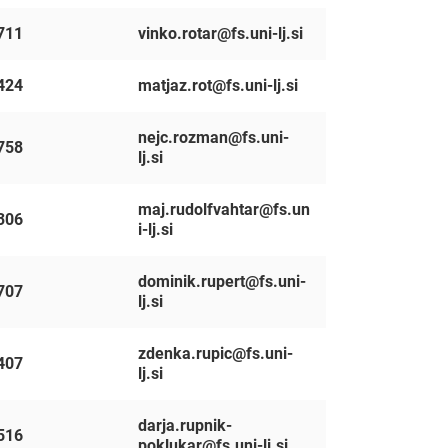
711
vinko.rotar@fs.uni-lj.si
424
matjaz.rot@fs.uni-lj.si
nejc.rozman@fs.uni-
758
lj.si
maj.rudolfvahtar@fs.un
306
i-lj.si
dominik.rupert@fs.uni-
707
lj.si
zdenka.rupic@fs.uni-
407
lj.si
darja.rupnik-
516
poklukar@fs.uni-lj.si