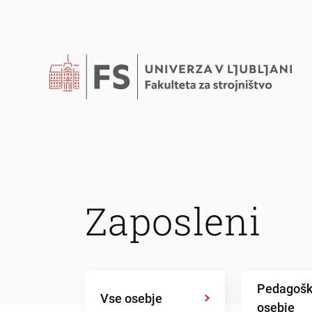
Zaposleni
Pedagoš
Vse osebje
osebje