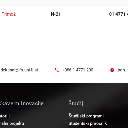
 Primož
N-21
01 4771 
dekanat@fs.uni-lj.si
+386 1 4771 200
pon -
skave in inovacije
Študij
toriji
Študijski programi
alni projekti
Študentski priročnik