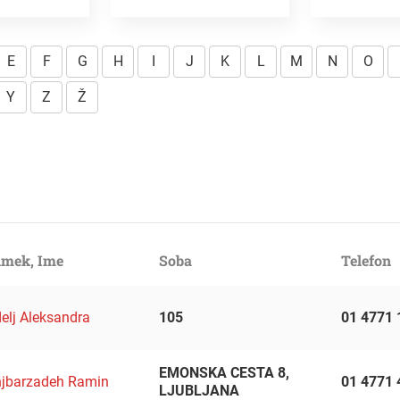
E
F
G
H
I
J
K
L
M
N
O
Y
Z
Ž
imek, Ime
Soba
Telefon
elj Aleksandra
105
01 4771 
EMONSKA CESTA 8,
jbarzadeh Ramin
01 4771 
LJUBLJANA