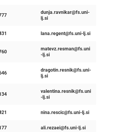
dunja.ravnikar@fs.uni-
777
lj.si
431
lana.regent@fs.uni-lj.si
matevz.resman@fs.uni
760
-lj.si
dragotin.resnik@fs.uni-
646
lj.si
valentina.resnik@fs.uni
134
-lj.si
421
nina.rescic@fs.uni-lj.si
177
ali.rezaei@fs.uni-lj.si