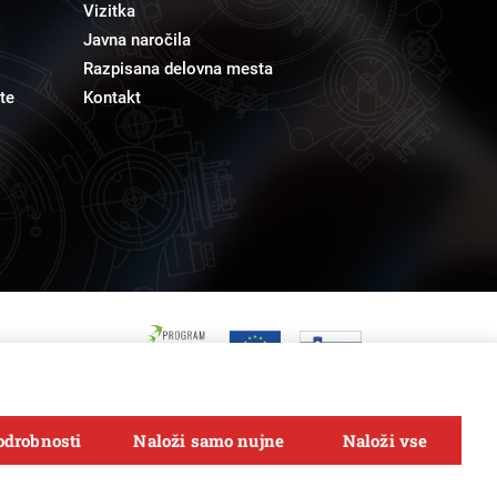
Vizitka
Javna naročila
Razpisana delovna mesta
te
Kontakt
odrobnosti
Naloži samo nujne
Naloži vse
Sledi nam na
FACEBOOK
INSTAGRAM
TWITTER
LINKEDIN
YOUTUBE