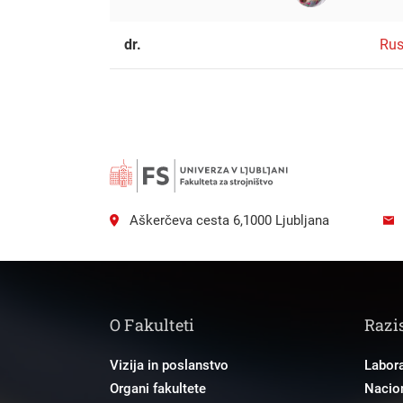
dr.
Rus
Aškerčeva cesta 6,1000 Ljubljana
O Fakulteti
Razi
Vizija in poslanstvo
Labora
Organi fakultete
Nacion