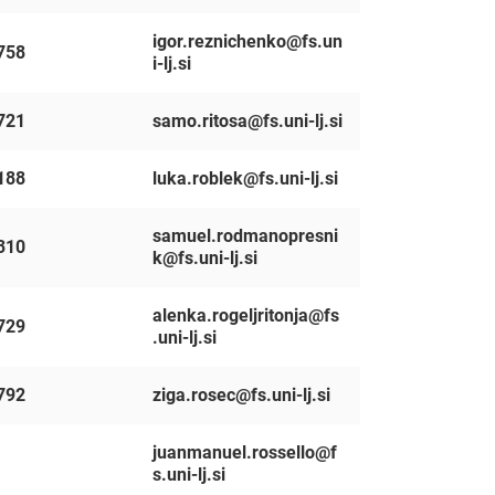
igor.reznichenko@fs.un
758
i-lj.si
721
samo.ritosa@fs.uni-lj.si
188
luka.roblek@fs.uni-lj.si
samuel.rodmanopresni
310
k@fs.uni-lj.si
Išči
alenka.rogeljritonja@fs
729
.uni-lj.si
792
ziga.rosec@fs.uni-lj.si
juanmanuel.rossello@f
s.uni-lj.si