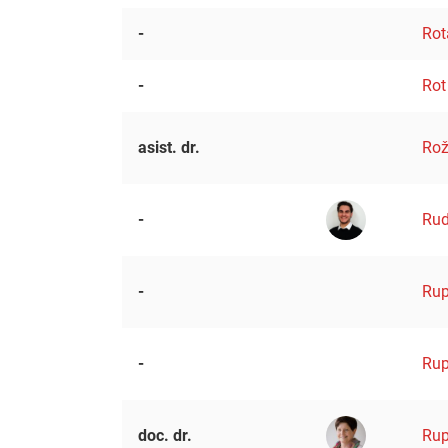
-
Rot
-
Rot
asist. dr.
Rož
-
Rud
-
Rup
-
Rup
doc. dr.
Rup