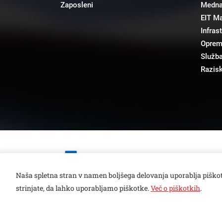
Zaposleni
Mednar
EIT M
Infras
Opre
Služba
Razisk
Open toolbar
Naša spletna stran v namen boljšega delovanja uporablja piškot
strinjate, da lahko uporabljamo piškotke.
Več o piškotkih
.
© copyright 2026, Vse pravice pridržane