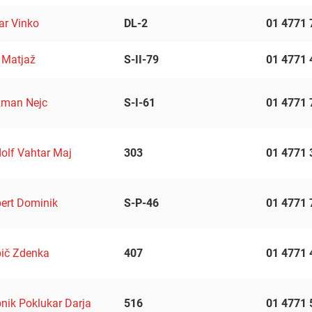
ar Vinko
DL-2
01 4771 
 Matjaž
S-II-79
01 4771 
man Nejc
S-I-61
01 4771 
olf Vahtar Maj
303
01 4771 
ert Dominik
S-P-46
01 4771 
ič Zdenka
407
01 4771 
nik Poklukar Darja
516
01 4771 